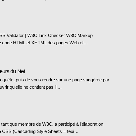
SS Validator | W3C Link Checker W3C Markup
e le code HTML et XHTML des pages Web et…
eurs du Net
e requête, puis de vous rendre sur une page suggérée par
rir qu'elle ne contient pas l'i…
 tant que membre de W3C, a participé à l'élaboration
de CSS (Cascading Style Sheets = feui…