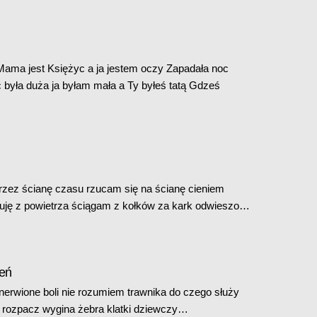
Mama jest Księżyc a ja jestem oczy Zapadała noc
c była duża ja byłam mała a Ty byłeś tatą Gdześ
rzez ścianę czasu rzucam się na ścianę cieniem
ejmuję z powietrza ściągam z kołków za kark odwieszo…
zeń
nerwione boli nie rozumiem trawnika do czego służy
 rozpacz wygina żebra klatki dziewczy…