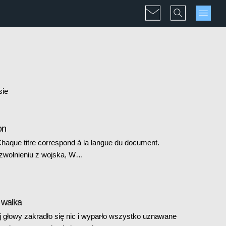
sie
on
aque titre correspond à la langue du document.
 zwolnieniu z wojska, W…
 walka
j głowy zakradło się nic i wyparło wszystko uznawane