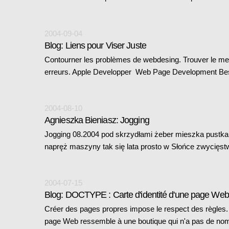
2004-09-04
Blog: Liens pour Viser Juste
Contourner les problèmes de webdesing. Trouver le mei
erreurs. Apple Developper Web Page Development Be
2004-08-10
Agnieszka Bieniasz: Jogging
Jogging 08.2004 pod skrzydłami żeber mieszka pustka 
napręż maszyny tak się lata prosto w Słońce zwycięs
2004-07-15
Blog: DOCTYPE : Carte d'identité d'une page Web
Créer des pages propres impose le respect des règle
page Web ressemble à une boutique qui n'a pas de nom,