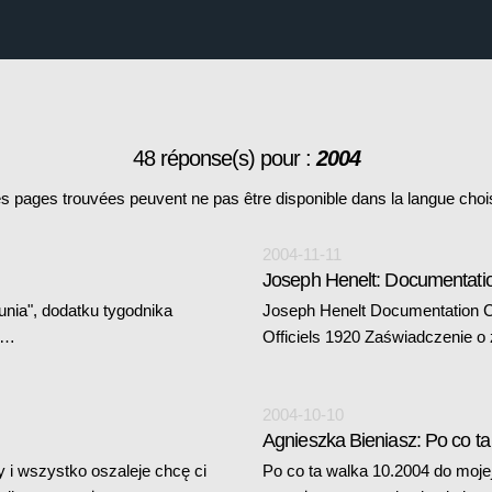
48 réponse(s) pour :
2004
s pages trouvées peuvent ne pas être disponible dans la langue choi
2004-11-11
Joseph Henelt: Documentati
unia", dodatku tygodnika
Joseph Henelt Documentation Ch
20…
Officiels 1920 Zaświadczenie o
2004-10-10
Agnieszka Bieniasz: Po co ta
y i wszystko oszaleje chcę ci
Po co ta walka 10.2004 do moje