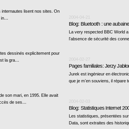
 internautes lisent nos sites. On
2004-04-21
s in…
Blog: Bluetooth : une aubaine
La very respected BBC World a 
l'absence de sécurité des conne
ites dessinés explicitement pour
2004-02-27
est la gra…
Pages familiales: Jerzy Jabło
Jurek est ingénieur en électroniq
que je m'en souviens, il répare t
e son mari, en 1995. Elle avait
2004-02-03
 succès de ses…
Blog: Statistiques Internet 20
Les statistiques, présentées sur
Data, sont extraites des histor