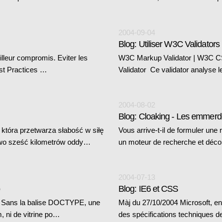
2004-09-04
Blog: Utiliser W3C Validators
lleur compromis. Eviter les
W3C Markup Validator | W3C C
st Practices …
Validator Ce validator analys
2004-08-02
Blog: Cloaking - Les emmerd
która przetwarza słabość w siłę
Vous arrive-t-il de formuler un
two sześć kilometrów oddy…
un moteur de recherche et découv
2004-07-13
Blog: IE6 et CSS
s. Sans la balise DOCTYPE, une
Màj du 27/10/2004 Microsoft, en
 ni de vitrine po…
des spécifications techniques 