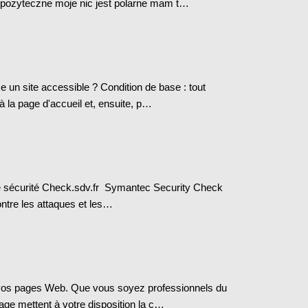
t pożyteczne moje nic jest polarne mam t…
 un site accessible ? Condition de base : tout
à la page d'accueil et, ensuite, p…
tre sécurité Check.sdv.fr Symantec Security Check
ontre les attaques et les…
e vos pages Web. Que vous soyez professionnels du
age mettent à votre disposition la c…