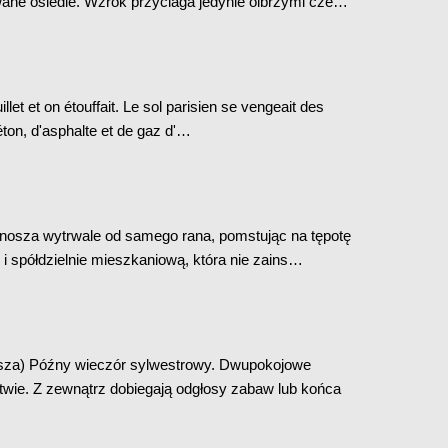
ne osiedle. Wzrok przyciaga jedynie olbrzymi cze…
uillet et on étouffait. Le sol parisien se vengeait des
ton, d'asphalte et de gaz d'…
onosza wytrwale od samego rana, pomstując na tępotę
i spółdzielnie mieszkaniową, która nie zains…
usza) Późny wieczór sylwestrowy. Dwupokojowe
ie. Z zewnątrz dobiegają odgłosy zabaw lub końca