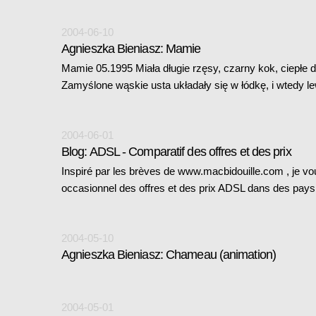
2004-06-10
Agnieszka Bieniasz: Mamie
Mamie 05.1995 Miała długie rzęsy, czarny kok, ciepłe d
Zamyślone wąskie usta układały się w łódkę, i wtedy 
2004-06-01
Blog: ADSL - Comparatif des offres et des prix
Inspiré par les brèves de www.macbidouille.com , je v
occasionnel des offres et des prix ADSL dans des pay
2004-05-10
Agnieszka Bieniasz: Chameau (animation)
2004-05-01