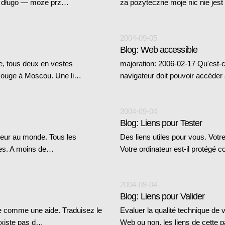
ak długo — może prz…
za pożyteczne moje nic nie jes
2004-09-05
Blog: Web accessible
e, tous deux en vestes
majoration: 2006-02-17 Qu'est-ce
 Rouge à Moscou. Une li…
navigateur doit pouvoir accéder 
2004-09-04
Blog: Liens pour Tester
ateur au monde. Tous les
Des liens utiles pour vous. Vo
res. A moins de…
Votre ordinateur est-il protégé c
2004-09-04
Blog: Liens pour Valider
e comme une aide. Traduisez le
Evaluer la qualité technique d
existe pas d…
Web ou non, les liens de cette p