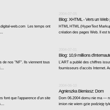
2004-07-05
Blog: XHTML - Vers un Web pl
.digital-web.com Les temps ont
HTML HTML (HyperText Markup La
o…
création des pages Web. Il est t
2004-07-01
Blog: 10,9 millions d'interna
 de nos "NF". Ils viennent tous
L'ART a publié des chiffres iss
 d…
fournisseurs d'accès Internet. Au
2004-06-10
Agnieszka Bieniasz: Dom
es font que l'apparence d'un site
Dom 06.2004 domu nie ma — nigd
 s…
imion nie wiem gzie podzieję t