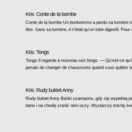
Kris: Conte de la bombe
Conte de la bombe Un bonhomme a perdu sa lumière intér
titre. Sans sa lumière, il n'était qu'un tube digestif. Po
Kris: Tongs
Tongs Il regarda à nouveau ses tongs. — Qu'est-ce qu'il 
jamais de changer de chaussures quand vous quittez 
Kris: Rudy bukiet Anny
Rudy bukiet Anny Bańki szamponu, gdy się wypelnią po
barw i na chwilę zranić nimi oczy. Wystarczy trochę ś