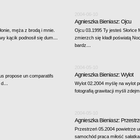
2004-06-10
Agnieszka Bieniasz: Ojcu
łonie, męża z brodą i mnie.
Ojcu 03.1995 Ty jesteś Słońce 
lewy kącik podnosił się dum…
zmierzch się kładł poświatą No
bardz…
2004-05-10
Agnieszka Bieniasz: Wylot
ous propose un comparatifs
s d…
Wylot 02.2004 myślę na wylot p
fotografią grawitacji myśli zd
2004-05-10
Agnieszka Bieniasz: Przestr
Przestrzeń 05.2004 powietrze u
samochód praca miłość sałatka