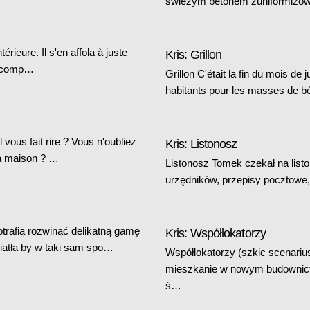
świeżym betonem zuniformizowa
ieure. Il s'en affola à juste
Kris: Grillon
ur comp…
Grillon C'était la fin du mois de j
habitants pour les masses de bé
vous fait rire ? Vous n'oubliez
Kris: Listonosz
la maison ? …
Listonosz Tomek czekał na list
urzędników, przepisy pocztowe, 
trafią rozwinąć delikatną gamę
Kris: Współlokatorzy
wiatła by w taki sam spo…
Współlokatorzy (szkic scenari
mieszkanie w nowym budownictw
ś…