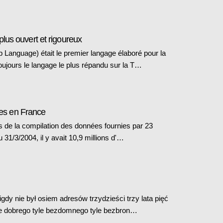
us ouvert et rigoureux
nguage) était le premier langage élaboré pour la
oujours le langage le plus répandu sur la T…
utes en France
us de la compilation des données fournies par 23
 31/3/2004, il y avait 10,9 millions d'…
y nie był osiem adresów trzydzieści trzy lata pięć
yle dobrego tyle bezdomnego tyle bezbron…