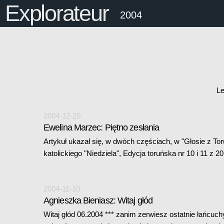
Explorateur
2004
Le
2004-12-20
Ewelina Marzec: Piętno zesłania
Artykuł ukazał się, w dwóch częściach, w "Głosie z Tor
katolickiego "Niedziela", Edycja toruńska nr 10 i 11 z 
2004-11-10
Agnieszka Bieniasz: Witaj głód
Witaj głód 06.2004 *** zanim zerwiesz ostatnie łańcuch