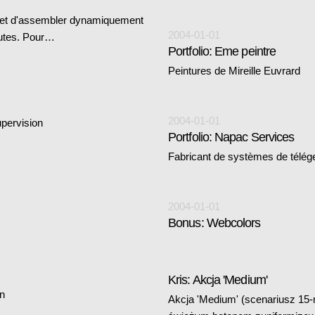
met d'assembler dynamiquement
2004-01-01
autes. Pour…
Portfolio: Eme peintre
Peintures de Mireille Euvrard
2004-01-01
upervision
Portfolio: Napac Services
Fabricant de systèmes de téléges
2004-01-01
Bonus: Webcolors
Kris: Akcja 'Medium'
on
Akcja 'Medium' (scenariusz 15