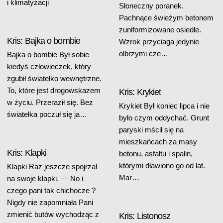
i klimatyzacji
Słoneczny poranek.
Pachnące świeżym betonem
zuniformizowane osiedle.
Kris: Bajka o bombie
Wzrok przyciaga jedynie
olbrzymi cze…
Bajka o bombie Był sobie
kiedyś człowieczek, który
zgubił światełko wewnętrzne.
To, które jest drogowskazem
Kris: Krykiet
w życiu. Przeraził się. Bez
Krykiet Był koniec lipca i nie
światełka poczuł się ja…
było czym oddychać. Grunt
paryski mścił się na
mieszkańcach za masy
Kris: Klapki
betonu, asfaltu i spalin,
którymi dławiono go od lat.
Klapki Raz jeszcze spojrzał
Mar…
na swoje klapki. — No i
czego pani tak chichocze ?
Nigdy nie zapomniała Pani
zmienić butów wychodząc z
Kris: Listonosz