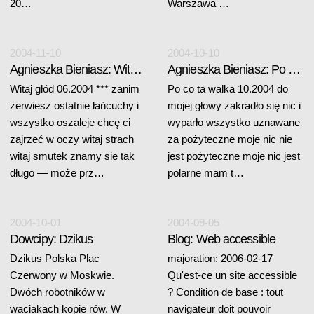
20…
Warszawa …
2004-11-10
2004-10-10
Agnieszka Bieniasz: Witaj głód
Agnieszka Bieniasz: Po co ta walka
Witaj głód 06.2004 *** zanim
Po co ta walka 10.2004 do
zerwiesz ostatnie łańcuchy i
mojej głowy zakradło się nic i
wszystko oszaleje chcę ci
wyparło wszystko uznawane
zajrzeć w oczy witaj strach
za pożyteczne moje nic nie
witaj smutek znamy sie tak
jest pożyteczne moje nic jest
długo — może prz…
polarne mam t…
2004-10-01
2004-09-05
Dowcipy: Dzikus
Blog: Web accessible
Dzikus Polska Plac
majoration: 2006-02-17
Czerwony w Moskwie.
Qu'est-ce un site accessible
Dwóch robotników w
? Condition de base : tout
waciakach kopie rów. W
navigateur doit pouvoir