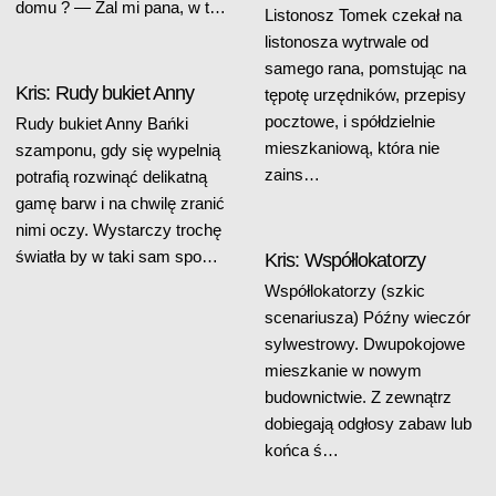
domu ? — Żal mi pana, w t…
Listonosz Tomek czekał na
listonosza wytrwale od
samego rana, pomstując na
Kris: Rudy bukiet Anny
tępotę urzędników, przepisy
pocztowe, i spółdzielnie
Rudy bukiet Anny Bańki
mieszkaniową, która nie
szamponu, gdy się wypelnią
zains…
potrafią rozwinąć delikatną
gamę barw i na chwilę zranić
nimi oczy. Wystarczy trochę
światła by w taki sam spo…
Kris: Współlokatorzy
Współlokatorzy (szkic
scenariusza) Późny wieczór
sylwestrowy. Dwupokojowe
mieszkanie w nowym
budownictwie. Z zewnątrz
dobiegają odgłosy zabaw lub
końca ś…