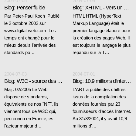
2004-07-05
2004-07-05
Blog: Penser fluide
Blog: XHTML - Vers un Web plus ouvert et rigoureux
Par Peter-Paul Koch Publié
HTML HTML (HyperText
le 2 octobre 2002 sur
Markup Language) était le
www.digital-web.com Les
premier langage élaboré pour
temps ont changé pour le
la création des pages Web. Il
mieux depuis l'arrivée des
est toujours le langage le plus
standards po…
répandu sur la T…
2004-07-03
2004-07-01
Blog: W3C - source des standards pour le Web
Blog: 10,9 millions d'internautes en France
Màj : 02/2005 Le Web
L'ART a publié des chiffres
dispose de standards,
issus de la compilation des
équivalents de nos "NF". Ils
données fournies par 23
viennent tous de W3C qui,
fournisseurs d'accès Internet.
peu connu en France, est
Au 31/3/2004, il y avait 10,9
l'acteur majeur d…
millions d'…