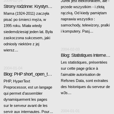
2004-02-24
Jurek jest elektronikiem, ale -
Strony rodzinne: Krystyna Jabłońska
przede wszystkim - i złotą
rączką. Od kiedy pamiętam
Mama (1924-2011) zaczęła
naprawia wszystko :
pisać po śmierci męża, w
samochody, telewizory, pralki
1995 roku. Miała wtedy
i komputery. Pasj…
siedemdziesiąt jeden lat. Była
zaskoczona sukcesem, jaki
odniosły niektóre z jej
2004-02-03
wiersz…
Blog: Statistiques Internet 2003
Les statistiques, présentées
2004-01-04
sur cette page grâce à
Blog: PHP short_open_tag et déclaration XM
l'aimable autorisation de
Refsnes Data, sont extraites
PHP, HyperText
des historiques du serveur de
Preprocessor, est un langage
w3s…
qui permet d'assembler
dynamiquement les pages
sur le serveur avant de les
2004-01-01
servir aux internautes. Pour…