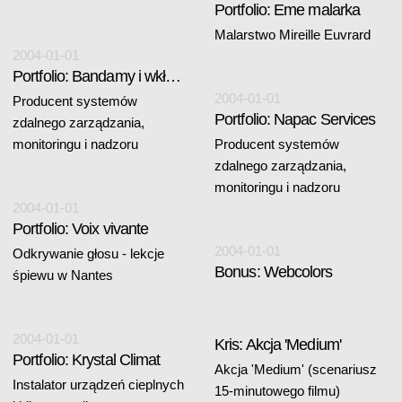
Portfolio: Eme malarka
Malarstwo Mireille Euvrard
2004-01-01
Portfolio: Bandamy i wkładki
2004-01-01
Producent systemów
Portfolio: Napac Services
zdalnego zarządzania,
monitoringu i nadzoru
Producent systemów
zdalnego zarządzania,
monitoringu i nadzoru
2004-01-01
Portfolio: Voix vivante
2004-01-01
Odkrywanie głosu - lekcje
Bonus: Webcolors
śpiewu w Nantes
2004-01-01
Kris: Akcja 'Medium'
Portfolio: Krystal Climat
Akcja 'Medium' (scenariusz
Instalator urządzeń cieplnych
15-minutowego filmu)