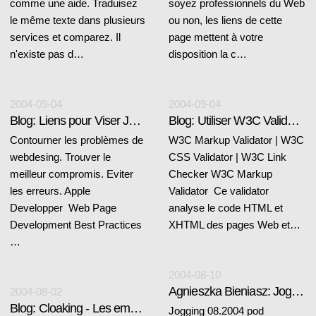
comme une aide. Traduisez
soyez professionnels du Web
le même texte dans plusieurs
ou non, les liens de cette
services et comparez. Il
page mettent à votre
n'existe pas d…
disposition la c…
2004-09-04
2004-09-04
Blog: Liens pour Viser Juste
Blog: Utiliser W3C Validators
Contourner les problèmes de
W3C Markup Validator | W3C
webdesing. Trouver le
CSS Validator | W3C Link
meilleur compromis. Eviter
Checker W3C Markup
les erreurs. Apple
Validator Ce validator
Developper Web Page
analyse le code HTML et
Development Best Practices
XHTML des pages Web et…
…
2004-08-10
Agnieszka Bieniasz: Jogging
2004-08-02
Blog: Cloaking - Les emmerdeurs du Net
Jogging 08.2004 pod