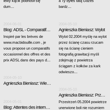
lewy kącik podnosił się
a Ty byłeś tatą Gdześ
dum…
bardz…
2004-06-01
2004-05-10
Blog: ADSL - Comparatif des offres et des prix
Agnieszka Bieniasz: Wylot
Inspiré par les brèves de
Wylot 02.2004 myślę na wylot
www.macbidouille.com , je
przez ścianę czasu rzucam
vous propose un comparatifs
się na ścianę cieniem
occasionnel des offres et des
fotografią grawitacji myśli
prix ADSL dans des pays d…
zdejmuję z powietrza
ściągam z kołków za kark
odwieszo…
2004-05-10
Agnieszka Bieniasz: Wielbłąd (animacja)
2004-05-10
Agnieszka Bieniasz: Przestrzeń
2004-05-01
Przestrzeń 05.2004 powietrze
Blog: Attentes des internautes
unerwione boli nie rozumiem