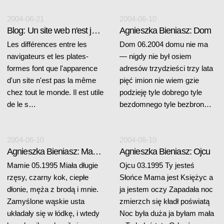
2004-06-21
2004-06-10
Blog: Un site web n'est jamais le même
Agnieszka Bieniasz: Dom
Les différences entre les
Dom 06.2004 domu nie ma
navigateurs et les plates-
— nigdy nie był osiem
formes font que l'apparence
adresów trzydzieści trzy lata
d'un site n'est pas la même
pięć imion nie wiem gzie
chez tout le monde. Il est utile
podzieję tyle dobrego tyle
de le s…
bezdomnego tyle bezbron…
2004-06-10
2004-06-10
Agnieszka Bieniasz: Mamie
Agnieszka Bieniasz: Ojcu
Mamie 05.1995 Miała długie
Ojcu 03.1995 Ty jesteś
rzęsy, czarny kok, ciepłe
Słońce Mama jest Księżyc a
dłonie, męża z brodą i mnie.
ja jestem oczy Zapadała noc
Zamyślone wąskie usta
zmierzch się kładł poświatą
układały się w łódkę, i wtedy
Noc była duża ja byłam mała