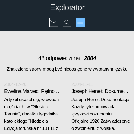
Explorator
48 odpowiedzi na :
2004
Znalezione strony mogą być niedostępne w wybranym języku
2004-12-20
2004-11-11
Ewelina Marzec: Piętno zesłania
Joseph Henelt: Dokumentacja
Artykuł ukazał się, w dwóch
Joseph Henelt Dokumentacja
częściach, w "Głosie z
Każdy tytuł odpowiada
Torunia", dodatku tygodnika
językowi dokumentu.
katolickiego "Niedziela",
Oficjalne 1920 Zaświadczenie
Edycja toruńska nr 10 i 11 z
o zwolnieniu z wojska,