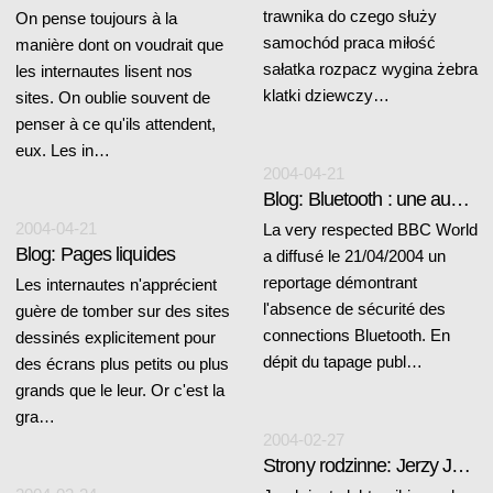
trawnika do czego służy
On pense toujours à la
samochód praca miłość
manière dont on voudrait que
sałatka rozpacz wygina żebra
les internautes lisent nos
klatki dziewczy…
sites. On oublie souvent de
penser à ce qu'ils attendent,
eux. Les in…
2004-04-21
Blog: Bluetooth : une aubaine pour les pirates
2004-04-21
La very respected BBC World
Blog: Pages liquides
a diffusé le 21/04/2004 un
reportage démontrant
Les internautes n'apprécient
l'absence de sécurité des
guère de tomber sur des sites
connections Bluetooth. En
dessinés explicitement pour
dépit du tapage publ…
des écrans plus petits ou plus
grands que le leur. Or c'est la
gra…
2004-02-27
Strony rodzinne: Jerzy Jabłoński