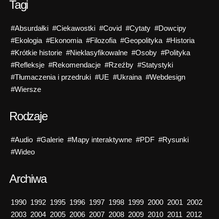
Tagi
#Absurdałki
#Ciekawostki
#Covid
#Cytaty
#Dowcipy
#Ekologia
#Ekonomia
#Filozofia
#Geopolityka
#Historia
#Krótkie historie
#Nieklasyfikowalne
#Osoby
#Polityka
#Refleksje
#Rekomendacje
#Rzeźby
#Statystyki
#Tłumaczenia i przedruki
#UE
#Ukraina
#Webdesign
#Wiersze
Rodzaje
#Audio
#Galerie
#Mapy interaktywne
#PDF
#Rysunki
#Wideo
Archiwa
1990
1992
1995
1996
1997
1998
1999
2000
2001
2002
2003
2004
2005
2006
2007
2008
2009
2010
2011
2012