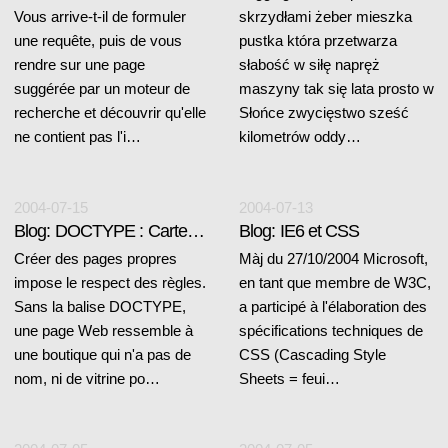
Vous arrive-t-il de formuler
skrzydłami żeber mieszka
une requête, puis de vous
pustka która przetwarza
rendre sur une page
słabość w siłę napręż
suggérée par un moteur de
maszyny tak się lata prosto w
recherche et découvrir qu'elle
Słońce zwycięstwo sześć
ne contient pas l'i…
kilometrów oddy…
2004-07-15
2004-07-13
Blog: DOCTYPE : Carte d'identité d'une page Web
Blog: IE6 et CSS
Créer des pages propres
Màj du 27/10/2004 Microsoft,
impose le respect des règles.
en tant que membre de W3C,
Sans la balise DOCTYPE,
a participé à l'élaboration des
une page Web ressemble à
spécifications techniques de
une boutique qui n'a pas de
CSS (Cascading Style
nom, ni de vitrine po…
Sheets = feui…