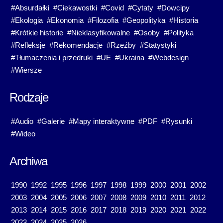
#Absurdałki
#Ciekawostki
#Covid
#Cytaty
#Dowcipy
#Ekologia
#Ekonomia
#Filozofia
#Geopolityka
#Historia
#Krótkie historie
#Nieklasyfikowalne
#Osoby
#Polityka
#Refleksje
#Rekomendacje
#Rzeźby
#Statystyki
#Tłumaczenia i przedruki
#UE
#Ukraina
#Webdesign
#Wiersze
Rodzaje
#Audio
#Galerie
#Mapy interaktywne
#PDF
#Rysunki
#Wideo
Archiwa
1990
1992
1995
1996
1997
1998
1999
2000
2001
2002
2003
2004
2005
2006
2007
2008
2009
2010
2011
2012
2013
2014
2015
2016
2017
2018
2019
2020
2021
2022
2023
2024
2025
2026