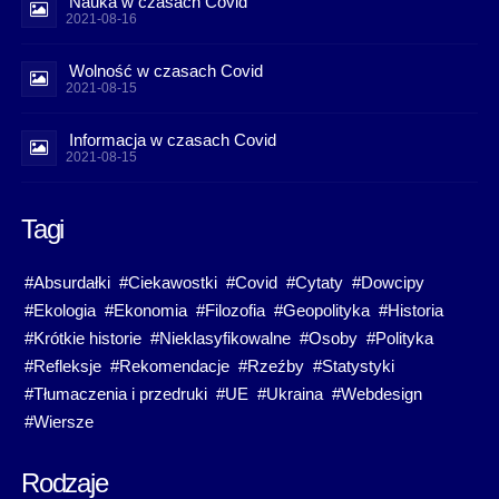
Nauka w czasach Covid
2021-08-16
Wolność w czasach Covid
2021-08-15
Informacja w czasach Covid
2021-08-15
Tagi
#Absurdałki
#Ciekawostki
#Covid
#Cytaty
#Dowcipy
#Ekologia
#Ekonomia
#Filozofia
#Geopolityka
#Historia
#Krótkie historie
#Nieklasyfikowalne
#Osoby
#Polityka
#Refleksje
#Rekomendacje
#Rzeźby
#Statystyki
#Tłumaczenia i przedruki
#UE
#Ukraina
#Webdesign
#Wiersze
Rodzaje