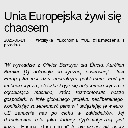
Unia Europejska żywi się
chaosem
2025-06-14
#
Polityka
#
Ekonomia
#
UE
#
Tłumaczenia i
przedruki
"W wywiadzie z Olivier Berruyer dla Élucid, Aurélien
Bernier [1] dokonuje drastycznej obserwacji: Unia
Europejska jest dziś centralnym problemem. Pod jej
technokratyczną otoczką kryje się antydemokratyczna i
ograbiająca machina, która rozmontowuje nasze
gospodarki w imię globalnego projektu neoliberalnego.
Konfiskując suwerenność państw i uwięziając je w euro,
UE zamienia nas po cichu w zakładników. Jej
domniemana rola jako fortecy dyplomatycznej jest
iluzją:
„Europa, która chroni”
to nic więcej niż pusty