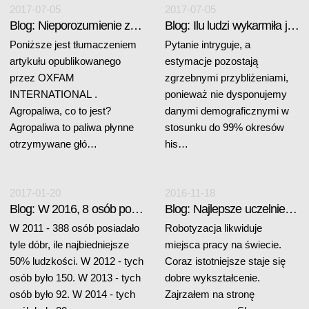
2017-07-05
2017-07-05
Blog: Nieporozumienie z agropaliwami
Blog: Ilu ludzi wykarmiła już Ziemia ?
Poniższe jest tłumaczeniem
Pytanie intryguje, a
artykułu opublikowanego
estymacje pozostają
przez OXFAM
zgrzebnymi przybliżeniami,
INTERNATIONAL .
ponieważ nie dysponujemy
Agropaliwa, co to jest?
danymi demograficznymi w
Agropaliwa to paliwa płynne
stosunku do 99% okresów
otrzymywane głó…
his…
2017-01-20
2016-11-18
Blog: W 2016, 8 osób posiada tyle samo, co...
Blog: Najlepsze uczelnie świata
W 2011 - 388 osób posiadało
Robotyzacja likwiduje
tyle dóbr, ile najbiedniejsze
miejsca pracy na świecie.
50% ludzkości. W 2012 - tych
Coraz istotniejsze staje się
osób było 150. W 2013 - tych
dobre wykształcenie.
osób było 92. W 2014 - tych
Zajrzałem na stronę