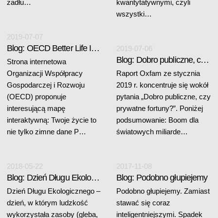
zadłu…
kwantytatywnymi, czyli
wszystki…
2019-07-07
Blog: OECD Better Life Index
2019-07-06
Blog: Dobro publiczne, czy prywatne fortuny?
Strona internetowa
Organizacji Współpracy
Raport Oxfam ze stycznia
Gospodarczej i Rozwoju
2019 r. koncentruje się wokół
(OECD) proponuje
pytania „Dobro publiczne, czy
interesującą mapę
prywatne fortuny?”. Poniżej
interaktywną: Twoje życie to
podsumowanie: Boom dla
nie tylko zimne dane P…
światowych miliarde…
2018-05-22
2017-11-08
Blog: Dzień Długu Ekologicznego
Blog: Podobno głupiejemy
Dzień Długu Ekologicznego –
Podobno głupiejemy. Zamiast
dzień, w którym ludzkość
stawać się coraz
wykorzystała zasoby (gleba,
inteligentniejszymi. Spadek