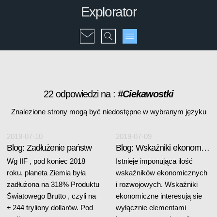
Explorator
22 odpowiedzi na :
#Ciekawostki
Znalezione strony mogą być niedostępne w wybranym języku
2019-07-10
2019-07-09
Blog: Zadłużenie państw
Blog: Wskaźniki ekonomiczne i rozwojowe
Wg IIF , pod koniec 2018
Istnieje imponująca ilość
roku, planeta Ziemia była
wskaźników ekonomicznych
zadłużona na 318% Produktu
i rozwojowych. Wskaźniki
Światowego Brutto , czyli na
ekonomiczne interesują sie
± 244 tryliony dollarów. Pod
wyłącznie elementami