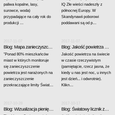
paliwa kopalne, lasy,
IQ Złe wieści nadeszły z
surowce, woda)
północnej Europy. W
przypadające na cały rok do
Skandynawii poborowi
produkcji …
poddawani są od p…
2017-11-07
2017-11-07
Blog: Mapa zanieczyszczenia powietrza
Blog: Jakość powietrza na świecie w czasie realnym
"Ponad 80% mieszkańców
Jakość powietrza na świecie
miast w których monitoruje
w czasie rzeczywistym
się zanieczyszczenie
(pamiętajcie, rzecz jasna, że
powietrza jest narażonych na
kiedy u nas jest noc, u innych
zanieczyszczenie
jest dzień... i odwrotnie).
przekraczające limity Świat…
Klikn…
2017-10-28
2017-10-17
Blog: Wizualizacja pieniędzy i rynków światowych
Blog: Światowy licznik zadłużenia