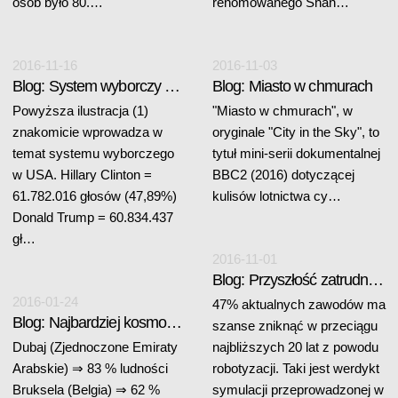
osób było 80.…
renomowanego Shan…
2016-11-16
2016-11-03
Blog: System wyborczy w USA
Blog: Miasto w chmurach
Powyższa ilustracja (1)
"Miasto w chmurach", w
znakomicie wprowadza w
oryginale "City in the Sky", to
temat systemu wyborczego
tytuł mini-serii dokumentalnej
w USA. Hillary Clinton =
BBC2 (2016) dotyczącej
61.782.016 głosów (47,89%)
kulisów lotnictwa cy…
Donald Trump = 60.834.437
gł…
2016-11-01
Blog: Przyszłość zatrudnienia wg Oxford
2016-01-24
47% aktualnych zawodów ma
Blog: Najbardziej kosmopolityczne miasta świata
szanse zniknąć w przeciągu
Dubaj (Zjednoczone Emiraty
najbliższych 20 lat z powodu
Arabskie) ⇒ 83 % ludności
robotyzacji. Taki jest werdykt
Bruksela (Belgia) ⇒ 62 %
symulacji przeprowadzonej w