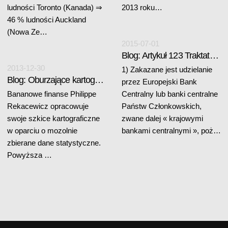
ludności Toronto (Kanada) ⇒
2013 roku…
46 % ludności Auckland
(Nowa Ze…
2015-07-01
Blog: Artykuł 123 Traktatu Lizbońskiego
2013-12-30
1) Zakazane jest udzielanie
Blog: Oburzające kartografie
przez Europejski Bank
Bananowe finanse Philippe
Centralny lub banki centralne
Rekacewicz opracowuje
Państw Członkowskich,
swoje szkice kartograficzne
zwane dalej « krajowymi
w oparciu o mozolnie
bankami centralnymi », poż…
zbierane dane statystyczne.
Powyższa …