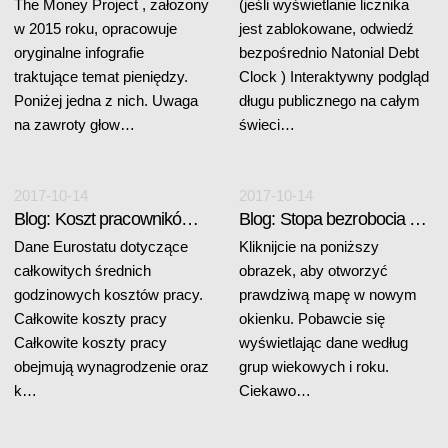
The Money Project , założony
(jeśli wyświetlanie licznika
w 2015 roku, opracowuje
jest zablokowane, odwiedź
oryginalne infografie
bezpośrednio Natonial Debt
traktujące temat pieniędzy.
Clock ) Interaktywny podgląd
Poniżej jedna z nich. Uwaga
długu publicznego na całym
na zawroty głow…
świeci…
2017-10-14
2017-10-14
Blog: Koszt pracowników w UE
Blog: Stopa bezrobocia w krajach UE
Dane Eurostatu dotyczące
Kliknijcie na poniższy
całkowitych średnich
obrazek, aby otworzyć
godzinowych kosztów pracy.
prawdziwą mapę w nowym
Całkowite koszty pracy
okienku. Pobawcie się
Całkowite koszty pracy
wyświetlając dane według
obejmują wynagrodzenie oraz
grup wiekowych i roku.
k…
Ciekawo…