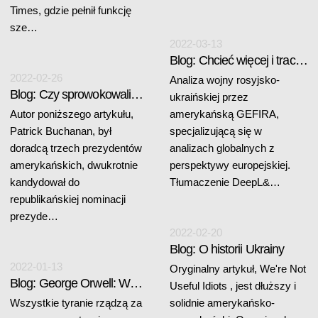
Times, gdzie pełnił funkcję
sze…
2022-03-13
Blog: Chcieć więcej i tracić wszystko
2022-02-26
Analiza wojny rosyjsko-
Blog: Czy sprowokowaliśmy wojnę Putina na Ukrainie?
ukraińskiej przez
Autor poniższego artykułu,
amerykańską GEFIRA,
Patrick Buchanan, był
specjalizującą się w
doradcą trzech prezydentów
analizach globalnych z
amerykańskich, dwukrotnie
perspektywy europejskiej.
kandydował do
Tłumaczenie DeepL&…
republikańskiej nominacji
prezyde…
2022-02-20
Blog: O historii Ukrainy
2022-01-13
Oryginalny artykuł, We're Not
Blog: George Orwell: Wszystkie tyranie...
Useful Idiots , jest dłuższy i
Wszystkie tyranie rządzą za
solidnie amerykańsko-