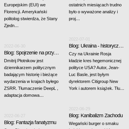
Europejskim (EUI) we
ostatnich miesiącach trudno
Florencji. Amerykański
było o wyważone analizy i
politolog stwierdza, że Stany
proj…
Zjedn…
2022-07-01
Blog: Ukraina - historyczny kataklizm
2022-06-30
Blog: Spojrzenie na przyszłość Ukrainy
Czy na Ukrainie Rosja
Dmitrij Płotnikow jest
kładzie kres hegemonicznej
dziennikarzem politycznym
polityce USA? Autor, Jean-
badającym historię i bieżące
Luc Basle, jest byłym
wydarzenia w krajach byłego
dyrektorem Citigroup New
ZSRR. Tłumaczenie DeepL ,
York i autorem książek. Tłu…
adaptacja domowa…
2022-06-29
Blog: Kanibalizm Zachodu
2022-06-27
Blog: Fantazja fanatyzmu
Wegański burger o smaku