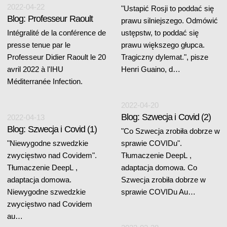
2022-04-22
"Ustapić Rosji to poddać się
Blog: Professeur Raoult
prawu silniejszego. Odmówić
Intégralité de la conférence de
ustępstw, to poddać się
presse tenue par le
prawu większego głupca.
Professeur Didier Raoult le 20
Tragiczny dylemat.", pisze
avril 2022 à l'IHU
Henri Guaino, d…
Méditerranée Infection.
2022-04-20
Blog: Szwecja i Covid (2)
2022-04-13
Blog: Szwecja i Covid (1)
"Co Szwecja zrobiła dobrze w
"Niewygodne szwedzkie
sprawie COVIDu".
zwycięstwo nad Covidem".
Tłumaczenie DeepL ,
Tłumaczenie DeepL ,
adaptacja domowa. Co
adaptacja domowa.
Szwecja zrobiła dobrze w
Niewygodne szwedzkie
sprawie COVIDu Au…
zwycięstwo nad Covidem
au…