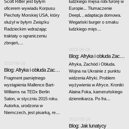
Scott Ritter jest byłym
ludzkiego mięsa robi furorę w
oficerem wywiadu Korpusu
Europie... Tłumaczenie
Piechoty Morskiej USA, który
DeepL , adaptacja domowa.
służył w byłym Związku
Wegański burger o smaku
Radzieckim wdrażając
ludzkiego mięs…
traktaty o ograniczeniu
zbrojeń,…
2022-06-16
Blog: Afryka i obłuda Zachodu (1)
2022-06-16
Afryka, Zachód i Obłuda.
Blog: Afryka i obłuda Zachodu (2)
Wojna na Ukrainie z punktu
Fragment pamiętnego
widzenia Afryki. Problem
wystąpienia Mallence Bart-
wyżywienia w Afryce. Kroniki
Williams na TEDx Berlin
Alaina Foka, kameruńskiego
Salon, w styczniu 2015 roku.
dziennikarza. Po fra…
Autorka, urodzona w
Niemczech, jest pisarką, re…
2022-05-14
Blog: Jak lunatycy