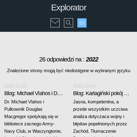
Explorator
26 odpowiedzi na :
2022
Znalezione strony mogą być niedostępne w wybranym języku
2022-12-20
2022-12-04
Blog: Michael Vlahos i Douglas Magcregor
Blog: Kartagiński pokój Waszyngtonu
Dr. Michael Vlahos i
Jasna, kompetentna, a
Pułkownik Douglas
przede wszystkim uczciwa
Macgregor spotykają się w
analiza dotyczaca wojny i
bibliotece zacnego Army-
błędow popełnionych przez
Navy Club, w Waszyngtonie,
Zachód. Tłumaczenie