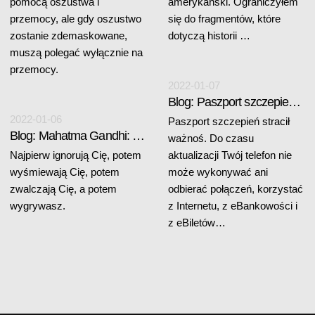
pomocą oszustwa i
amerykański. Ograniczyłem
przemocy, ale gdy oszustwo
się do fragmentów, które
zostanie zdemaskowane,
dotyczą historii …
muszą polegać wyłącznie na
przemocy.
2022-01-07
Blog: Paszport szczepień stracił ważność
2022-01-06
Paszport szczepień stracił
Blog: Mahatma Gandhi: Najpierw ignorują Cię...
ważnoś. Do czasu
Najpierw ignorują Cię, potem
aktualizacji Twój telefon nie
wyśmiewają Cię, potem
może wykonywać ani
zwalczają Cię, a potem
odbierać połączeń, korzystać
wygrywasz.
z Internetu, z eBankowości i
z eBiletów…