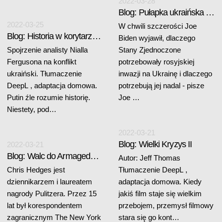
2022-03-28
Blog: Pułapka ukraińska (1)
2022-03-25
W chwili szczerości Joe
Blog: Historia w korytarzach władzy
Biden wyjawił, dlaczego
Spojrzenie analisty Nialla
Stany Zjednoczone
Fergusona na konflikt
potrzebowały rosyjskiej
ukraiński. Tłumaczenie
inwazji na Ukrainę i dlaczego
DeepL , adaptacja domowa.
potrzebują jej nadal - pisze
Putin źle rozumie historię.
Joe …
Niestety, pod…
2022-03-21
Blog: Wielki Kryzys II
2022-03-21
Blog: Walc do Armagedonu
Autor: Jeff Thomas
Chris Hedges jest
Tłumaczenie DeepL ,
dziennikarzem i laureatem
adaptacja domowa. Kiedy
nagrody Pulitzera. Przez 15
jakiś film staje się wielkim
lat był korespondentem
przebojem, przemysł filmowy
zagranicznym The New York
stara się go kont…