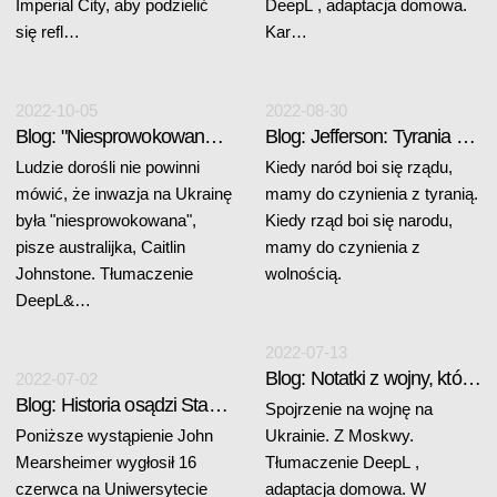
Imperial City, aby podzielić
DeepL , adaptacja domowa.
się refl…
Kar…
2022-10-05
2022-08-30
Blog: "Niesprowokowana" inwazja...
Blog: Jefferson: Tyrania vs Wolność
Ludzie dorośli nie powinni
Kiedy naród boi się rządu,
mówić, że inwazja na Ukrainę
mamy do czynienia z tyranią.
była "niesprowokowana",
Kiedy rząd boi się narodu,
pisze australijka, Caitlin
mamy do czynienia z
Johnstone. Tłumaczenie
wolnością.
DeepL&…
2022-07-13
Blog: Notatki z wojny, która już nie jest newsem
2022-07-02
Blog: Historia osądzi Stany Zjednoczone i ich sojuszników
Spojrzenie na wojnę na
Poniższe wystąpienie John
Ukrainie. Z Moskwy.
Mearsheimer wygłosił 16
Tłumaczenie DeepL ,
czerwca na Uniwersytecie
adaptacja domowa. W