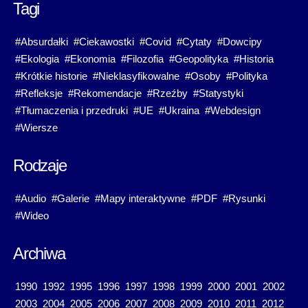
Tagi
#Absurdałki
#Ciekawostki
#Covid
#Cytaty
#Dowcipy
#Ekologia
#Ekonomia
#Filozofia
#Geopolityka
#Historia
#Krótkie historie
#Nieklasyfikowalne
#Osoby
#Polityka
#Refleksje
#Rekomendacje
#Rzeźby
#Statystyki
#Tłumaczenia i przedruki
#UE
#Ukraina
#Webdesign
#Wiersze
Rodzaje
#Audio
#Galerie
#Mapy interaktywne
#PDF
#Rysunki
#Wideo
Archiwa
1990
1992
1995
1996
1997
1998
1999
2000
2001
2002
2003
2004
2005
2006
2007
2008
2009
2010
2011
2012