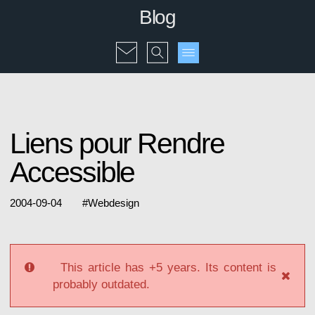
Blog
Liens pour Rendre
Accessible
2004-09-04
#
Webdesign
This article has +5 years. Its content is
probably outdated.