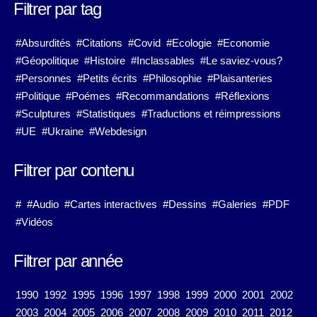
Filtrer par tag
#Absurdités
#Citations
#Covid
#Ecologie
#Economie
#Géopolitique
#Histoire
#Inclassables
#Le saviez-vous?
#Personnes
#Petits écrits
#Philosophie
#Plaisanteries
#Politique
#Poémes
#Recommandations
#Réflexions
#Sculptures
#Statistiques
#Traductions et réimpressions
#UE
#Ukraine
#Webdesign
Filtrer par contenu
#
#Audio
#Cartes interactives
#Dessins
#Galeries
#PDF
#Vidéos
Filtrer par année
1990
1992
1995
1996
1997
1998
1999
2000
2001
2002
2003
2004
2005
2006
2007
2008
2009
2010
2011
2012