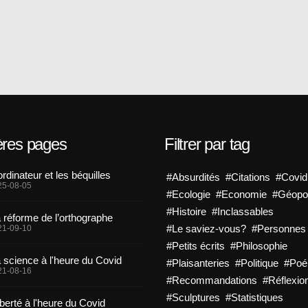
ères pages
Filtrer par tag
ordinateur et les béquilles
#Absurdités
#Citations
#Covid
25-08-05
#Ecologie
#Economie
#Géopol
#Histoire
#Inclassables
 réforme de l’orthographe
#Le saviez-vous?
#Personnes
21-09-10
#Petits écrits
#Philosophie
 science à l'heure du Covid
#Plaisanteries
#Politique
#Po
21-08-16
#Recommandations
#Réflexio
#Sculptures
#Statistiques
iberté à l'heure du Covid