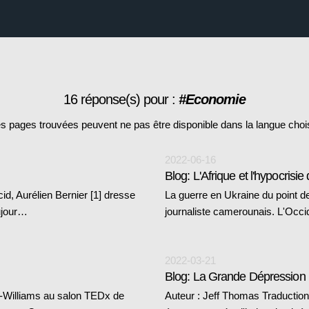
16 réponse(s) pour :
#Economie
s pages trouvées peuvent ne pas être disponible dans la langue choi
2022-06-16
Blog: L'Afrique et l'hypocrisie 
id, Aurélien Bernier [1] dresse
La guerre en Ukraine du point de
ujour…
journaliste camerounais. L'Occid
2022-03-21
Blog: La Grande Dépression I
t-Williams au salon TEDx de
Auteur : Jeff Thomas Traduction