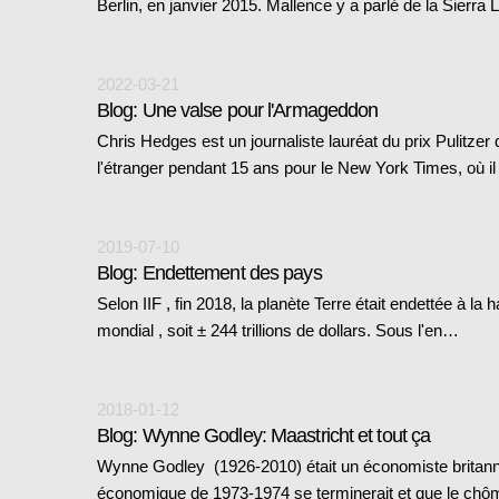
Berlin, en janvier 2015. Mallence y a parlé de la Sierr
2022-03-21
Blog: Une valse pour l'Armageddon
Chris Hedges est un journaliste lauréat du prix Pulitzer
l'étranger pendant 15 ans pour le New York Times, où i
2019-07-10
Blog: Endettement des pays
Selon IIF , fin 2018, la planète Terre était endettée à l
mondial , soit ± 244 trillions de dollars. Sous l'en…
2018-01-12
Blog: Wynne Godley: Maastricht et tout ça
Wynne Godley (1926-2010) était un économiste britanniq
économique de 1973-1974 se terminerait et que le ch