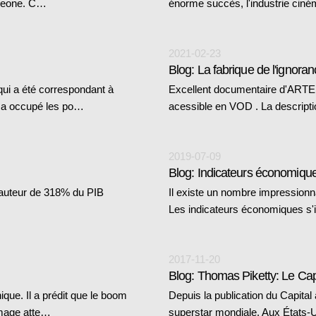
a Leone. C…
énorme succès, l'industrie ciné
2021-02-23
Blog: La fabrique de l'ignora
 qui a été correspondant à
Excellent documentaire d'ARTE, "
l a occupé les po…
acessible en VOD . La descripti
2019-07-09
Blog: Indicateurs économiqu
a hauteur de 318% du PIB
Il existe un nombre impression
Les indicateurs économiques s'
2017-11-20
Blog: Thomas Piketty: Le Capi
ue. Il a prédit que le boom
Depuis la publication du Capital
ômage atte…
superstar mondiale. Aux États-U