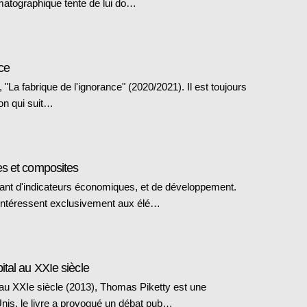
matographique tente de lui do…
nce
La fabrique de l'ignorance" (2020/2021). Il est toujours
on qui suit…
es et composites
nant d'indicateurs économiques, et de développement.
intéressent exclusivement aux élé…
tal au XXIe siècle
 au XXIe siècle (2013), Thomas Piketty est une
nis, le livre a provoqué un débat pub…