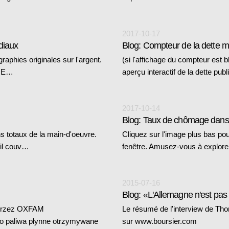
2017-10-17
diaux
Blog: Compteur de la dette m
aphies originales sur l'argent.
(si l'affichage du compteur est 
T E…
aperçu interactif de la dette pub
2017-10-14
Blog: Taux de chômage dans 
s totaux de la main-d'oeuvre.
Cliquez sur l'image plus bas pou
ail couv…
fenêtre. Amusez-vous à explore
2015-07-16
Blog: «L'Allemagne n'est pas l
 przez OXFAM
Le résumé de l'interview de Tho
to paliwa płynne otrzymywane
sur www.boursier.com