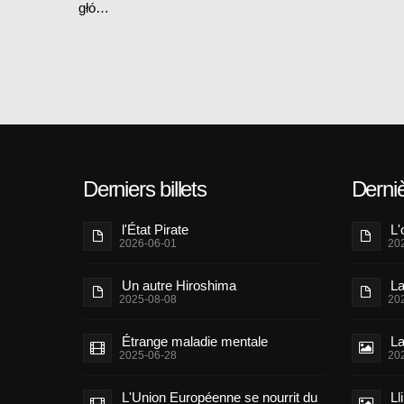
głó…
Derniers billets
Derni
l'État Pirate
L'
2026-06-01
20
Un autre Hiroshima
La
2025-08-08
20
Étrange maladie mentale
La
2025-06-28
20
L'Union Européenne se nourrit du
Ll