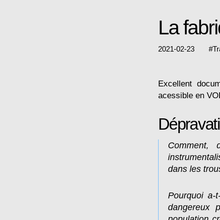
La fabr
2021-02-23
#
Tr
Excellent docum
acessible en
V
Dépravati
Comment, d
instrumentali
dans les trou
Pourquoi a-t
dangereux p
population c