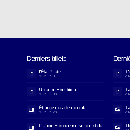
Derniers billets
Derni
l'État Pirate
L'
2026-06-01
20
Un autre Hiroshima
La
2025-08-08
20
Étrange maladie mentale
La
2025-06-28
20
L'Union Européenne se nourrit du
Ll
20