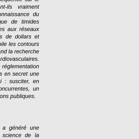
t-ils vraiment
connaissance du
que de timides
ires aux réseaux
ns de dollars et
ile les contours
and la recherche
rdiovasculaires.
e réglementation
rs en secret une
i : susciter, en
oncurrentes, un
ions publiques.
s a généré une
t, science de la