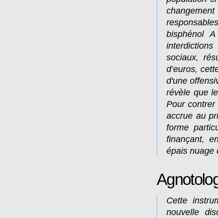
changement 
responsable
bisphénol A
interdiction
sociaux, rés
d’euros, cett
d'une offens
révèle que le
Pour contrer
accrue au pri
forme partic
finançant, e
épais nuage d
Agnotolog
Cette instr
nouvelle dis