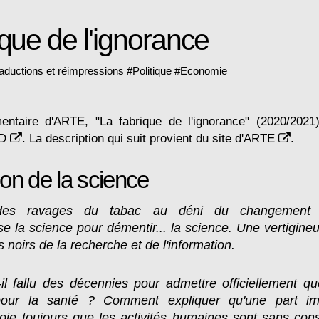
ique de l'ignorance
aductions et réimpressions
#
Politique
#
Economie
entaire d'ARTE, "La fabrique de l'ignorance" (2020/2021).
OD
. La description qui suit provient du site d'
ARTE
.
on de la science
es ravages du tabac au déni du changement c
se la science pour démentir... la science. Une vertigineu
s noirs de la recherche et de l'information.
-il fallu des décennies pour admettre officiellement qu
our la santé ? Comment expliquer qu'une part im
roie toujours que les activités humaines sont sans co