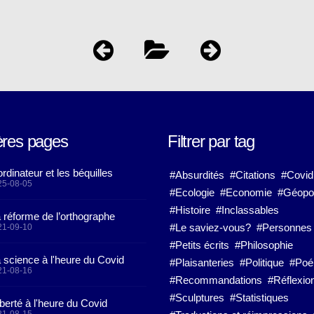
ères pages
Filtrer par tag
ordinateur et les béquilles
#Absurdités
#Citations
#Covid
25-08-05
#Ecologie
#Economie
#Géopol
#Histoire
#Inclassables
 réforme de l’orthographe
#Le saviez-vous?
#Personnes
21-09-10
#Petits écrits
#Philosophie
 science à l'heure du Covid
#Plaisanteries
#Politique
#Po
21-08-16
#Recommandations
#Réflexio
#Sculptures
#Statistiques
iberté à l'heure du Covid
21-08-15