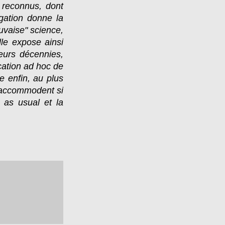
 reconnus, dont
igation donne la
uvaise" science,
lle expose ainsi
ieurs décennies,
cation ad hoc de
e enfin, au plus
s'accommodent si
s as usual et la