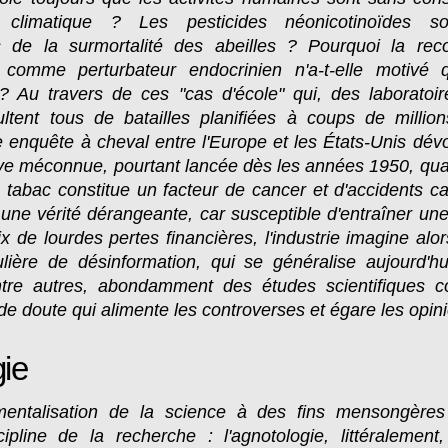
climatique ? Les pesticides néonicotinoïdes son
s de la surmortalité des abeilles ? Pourquoi la re
 comme perturbateur endocrinien n'a-t-elle motivé 
s ? Au travers de ces "cas d'école" qui, des laborato
ultent tous de batailles planifiées à coups de millio
e enquête à cheval entre l'Europe et les États-Unis dévo
ive méconnue, pourtant lancée dès les années 1950, qu
 tabac constitue un facteur de cancer et d'accidents ca
 une vérité dérangeante, car susceptible d'entraîner un
x de lourdes pertes financières, l'industrie imagine alo
ulière de désinformation, qui se généralise aujourd'hu
ntre autres, abondamment des études scientifiques c
e doute qui alimente les controverses et égare les opin
ie
umentalisation de la science à des fins mensongère
cipline de la recherche : l'agnotologie, littéralemen