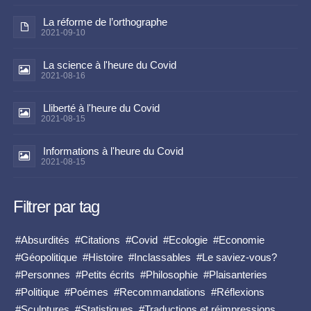
La réforme de l’orthographe
2021-09-10
La science à l'heure du Covid
2021-08-16
Lliberté à l'heure du Covid
2021-08-15
Informations à l'heure du Covid
2021-08-15
Filtrer par tag
#Absurdités
#Citations
#Covid
#Ecologie
#Economie
#Géopolitique
#Histoire
#Inclassables
#Le saviez-vous?
#Personnes
#Petits écrits
#Philosophie
#Plaisanteries
#Politique
#Poémes
#Recommandations
#Réflexions
#Sculptures
#Statistiques
#Traductions et réimpressions