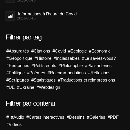
2021-08-15
Informations à l'heure du Covid
2021-08-15
Filtrer par tag
#Absurdités
#Citations
#Covid
#Ecologie
#Economie
#Géopolitique
#Histoire
#Inclassables
#Le saviez-vous?
#Personnes
#Petits écrits
#Philosophie
#Plaisanteries
#Politique
#Poémes
#Recommandations
#Réflexions
#Sculptures
#Statistiques
#Traductions et réimpressions
#UE
#Ukraine
#Webdesign
Filtrer par contenu
#
#Audio
#Cartes interactives
#Dessins
#Galeries
#PDF
#Vidéos