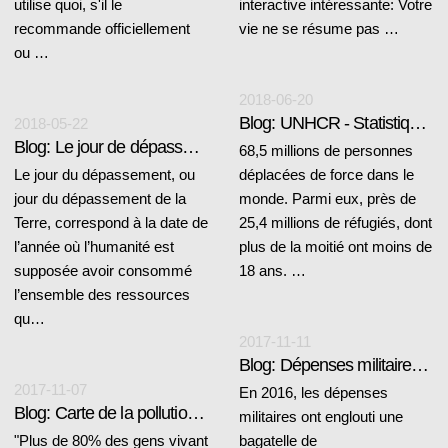
utilise quoi, s'il le
interactive intéressante: Votre
recommande officiellement
vie ne se résume pas …
ou …
2018-06-20
Blog: UNHCR - Statistiques de migration
2018-05-22
Blog: Le jour de dépassement
68,5 millions de personnes
Le jour du dépassement, ou
déplacées de force dans le
jour du dépassement de la
monde. Parmi eux, près de
Terre, correspond à la date de
25,4 millions de réfugiés, dont
l’année où l’humanité est
plus de la moitié ont moins de
supposée avoir consommé
18 ans. …
l’ensemble des ressources
qu…
2017-11-11
Blog: Dépenses militaires en 2016
2017-11-07
En 2016, les dépenses
Blog: Carte de la pollution de l'air
militaires ont englouti une
"Plus de 80% des gens vivant
bagatelle de