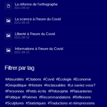
La réforme de l’orthographe
2021-09-10
La science à l'heure du Covid
2021-08-16
Lliberté à l'heure du Covid
2021-08-15
Informations à l'heure du Covid
2021-08-15
Filtrer par tag
#Absurdités
#Citations
#Covid
#Ecologie
#Economie
#Géopolitique
#Histoire
#Inclassables
#Le saviez-vous?
#Personnes
#Petits écrits
#Philosophie
#Plaisanteries
#Politique
#Poémes
#Recommandations
#Réflexions
#Sculptures
#Statistiques
#Traductions et réimpressions