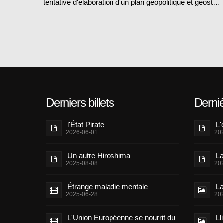
tentative d'élaboration d'un plan géopolitique et géost…
Derniers billets
Derni
l'État Pirate
L'
2026-06-01
20
Un autre Hiroshima
La
2025-08-08
20
Étrange maladie mentale
La
2025-06-28
20
L'Union Européenne se nourrit du
Ll