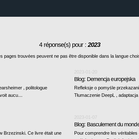
4 réponse(s) pour :
2023
s pages trouvées peuvent ne pas être disponible dans la langue choi
2023-01-20
Blog: Demencja europejska
arsheimer , politologue
Refleksje o pomyśle przekazani
e voit aucu…
Tłumaczenie DeepL , adaptacja
2023-01-07
Blog: Basculement du mond
 Brzezinski. Ce livre était une
Pour comprendre les véritables e