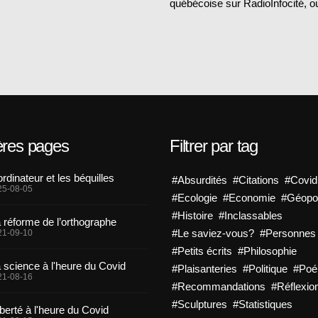
québécoise sur RadioInfocité,
ères pages
Filtrer par tag
ordinateur et les béquilles
#Absurdités
#Citations
#Covid
25-08-05
#Ecologie
#Economie
#Géopol
#Histoire
#Inclassables
 réforme de l’orthographe
#Le saviez-vous?
#Personnes
21-09-10
#Petits écrits
#Philosophie
 science à l'heure du Covid
#Plaisanteries
#Politique
#Po
21-08-16
#Recommandations
#Réflexio
#Sculptures
#Statistiques
iberté à l'heure du Covid