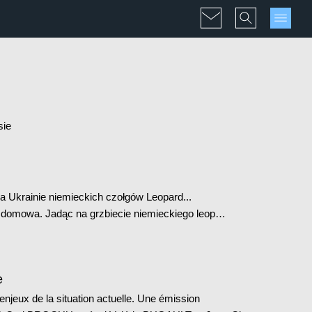
sie
a Ukrainie niemieckich czołgów Leopard...
 domowa. Jadąc na grzbiecie niemieckiego leop…
e
njeux de la situation actuelle. Une émission