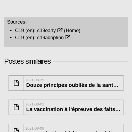
Sources:
C19 (en):
c19early
(Home)
C19 (en):
c19adoption
Postes similaires
2021-08-29
Douze principes oubliés de la santé publique
2021-08-02
La vaccination à l’épreuve des faits (2)
2021-08-09