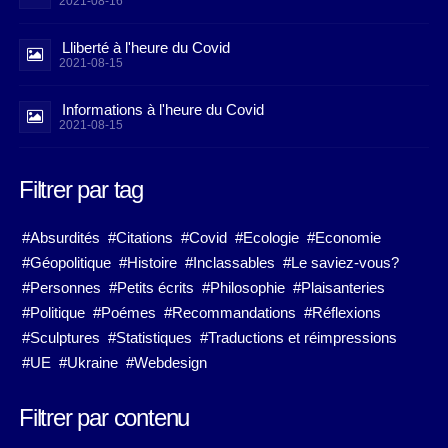
2021-08-16
Lliberté à l'heure du Covid
2021-08-15
Informations à l'heure du Covid
2021-08-15
Filtrer par tag
#Absurdités
#Citations
#Covid
#Ecologie
#Economie
#Géopolitique
#Histoire
#Inclassables
#Le saviez-vous?
#Personnes
#Petits écrits
#Philosophie
#Plaisanteries
#Politique
#Poémes
#Recommandations
#Réflexions
#Sculptures
#Statistiques
#Traductions et réimpressions
#UE
#Ukraine
#Webdesign
Filtrer par contenu