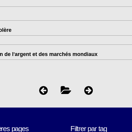
olère
on de l'argent et des marchés mondiaux
ères pages
Filtrer par tag