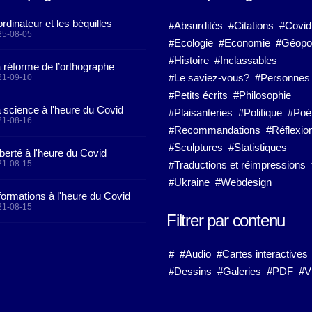
ordinateur et les béquilles
#Absurdités
#Citations
#Covid
25-08-05
#Ecologie
#Economie
#Géopol
#Histoire
#Inclassables
 réforme de l’orthographe
#Le saviez-vous?
#Personnes
21-09-10
#Petits écrits
#Philosophie
 science à l'heure du Covid
#Plaisanteries
#Politique
#Po
21-08-16
#Recommandations
#Réflexio
#Sculptures
#Statistiques
iberté à l'heure du Covid
21-08-15
#Traductions et réimpressions
#Ukraine
#Webdesign
formations à l'heure du Covid
21-08-15
Filtrer par contenu
#
#Audio
#Cartes interactives
#Dessins
#Galeries
#PDF
#V