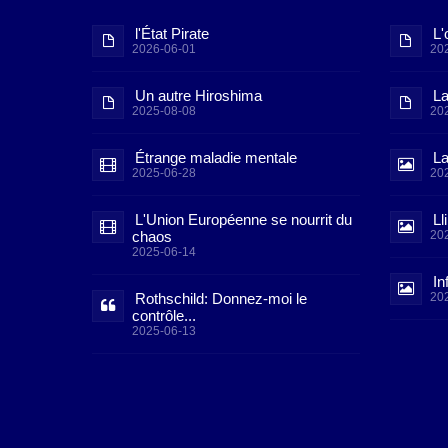
l'État Pirate
L'
2026-06-01
20
Un autre Hiroshima
La
2025-08-08
20
Étrange maladie mentale
La
2025-06-28
20
L'Union Européenne se nourrit du
Ll
chaos
20
2025-06-14
In
Rothschild: Donnez-moi le
20
contrôle...
2025-06-13