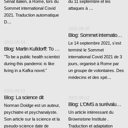
Sénat italien, à Rome, lors du
du 11 septembre et les
Sommet international Covid
attaques à …
2021. Traduction automatique
D…
2021-09-16
Blog: Sommet international Covid 2021
2021-09-14
Le 14 septembre 2021, s'est
Blog: Martin Kulldorff: To be a public health...
terminé le Sommet
"To be a public health scientist
international Covid 2021 de 3
during this pandemic is like
jours, organisé à Rome par
living in a Kafka novel."
un groupe de volontaires. Des
médecins et des spé…
2021-09-13
Blog: La science dit
2021-09-12
Blog: L'OMS a surévalué le vaccin et déprécié l'immunité naturelle
Norman Doidge est un auteur,
psychiatre et psychanalyste.
Un article intéressant du
Son article sur la science et la
Brownstone Institute .
pseudo-science date de
Traduction et adaptation