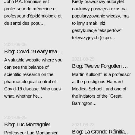
John P.A. Ioannidis est
Kiedy prawdziwy autorytet
professeur de médecine et
naukowy poświęca czas na
professeur d'épidémiologie et
popularyzowanie wiedzy, ma
de santé des popu…
to inny smak, niż
gestykulacje "ekspertów"
telewizyjnych (i spo…
2021-09-05
Blog: Covid-19 early treatment
2021-08-29
A valuable website where you
Blog: Twelve Forgotten Principles of Public Health
can see the balance of
scientific research on the
Martin Kulldorff is a professor
pharmacological control of
at the prestigious Harvard
Covid-19 disease. Who uses
Medical School , and one of
what, whether he…
the initiators of the "Great
Barrington…
2021-08-25
Blog: Luc Montagnier
2021-08-22
Blog: La Grande Réinitialisation
Professeur Luc Montagnier,