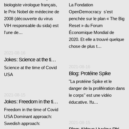
biologiste virologue français,
La Fondation
le Prix Nobel de médecine de
OpenDemocracy s'est
2008 (découverte du virus
penchée sur le plan « The Big
VIH responsable du sida) est
Reset » du Forum
l'une de…
Économique Mondial de
2020. Et elle a trouvé quelque
chose de plus t…
2021-08-16
Jokes: Science at the time of Covid
2021-08-16
Science at the time of Covid
Blog: Protéine Spike
USA
"La protéine Spike et le
danger de la prolifération dans
2021-08-15
le corps" est une vidéo
Jokes: Freedom in the time of Covid
éducative. !fu…
Freedom in the time of Covid
USA Dominant approach:
2021-08-15
Swedish approach: