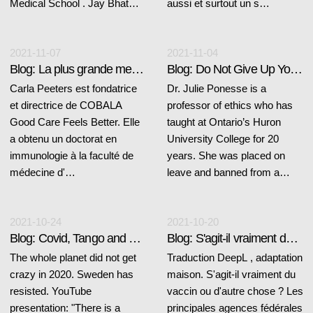
Medical School . Jay Bhat…
aussi et surtout un s…
2021-11-07
2021-11-04
Blog: La plus grande menace pour la santé...
Blog: Do Not Give Up Your Rights
Carla Peeters est fondatrice
Dr. Julie Ponesse is a
et directrice de COBALA
professor of ethics who has
Good Care Feels Better. Elle
taught at Ontario’s Huron
a obtenu un doctorat en
University College for 20
immunologie à la faculté de
years. She was placed on
médecine d'…
leave and banned from a…
2021-10-24
2021-10-20
Blog: Covid, Tango and The Lagom Way
Blog: S'agit-il vraiment du vaccin...
The whole planet did not get
Traduction DeepL , adaptation
crazy in 2020. Sweden has
maison. S'agit-il vraiment du
resisted. YouTube
vaccin ou d'autre chose ? Les
presentation: "There is a
principales agences fédérales