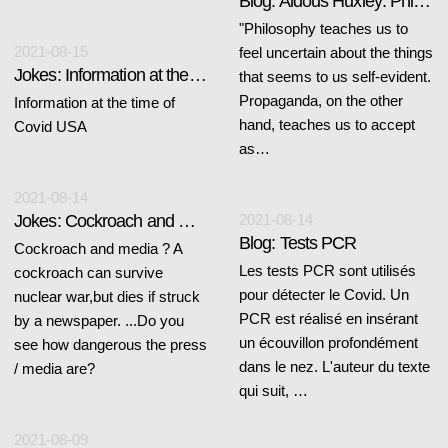
Blog: Aldous Huxley: Philosophy teaches us...
"Philosophy teaches us to
2021-08-15
feel uncertain about the things
Jokes: Information at the time of Covid
that seems to us self-evident.
Propaganda, on the other
Information at the time of
hand, teaches us to accept
Covid USA
as…
2021-08-14
Jokes: Cockroach and media
2021-08-14
Blog: Tests PCR
Cockroach and media ? A
Les tests PCR sont utilisés
cockroach can survive
pour détecter le Covid. Un
nuclear war,but dies if struck
PCR est réalisé en insérant
by a newspaper. ...Do you
un écouvillon profondément
see how dangerous the press
dans le nez. L'auteur du texte
/ media are?
qui suit, …
2021-08-09