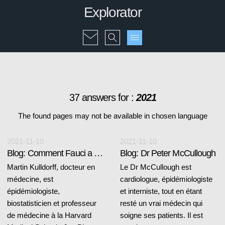
Explorator
37 answers for :
2021
The found pages may not be available in chosen language
2021-11-10
2021-11-10
Blog: Comment Fauci a trompé l'Amérique
Blog: Dr Peter McCullough
Martin Kulldorff, docteur en
Le Dr McCullough est
médecine, est
cardiologue, épidémiologiste
épidémiologiste,
et interniste, tout en étant
biostatisticien et professeur
resté un vrai médecin qui
de médecine à la Harvard
soigne ses patients. Il est