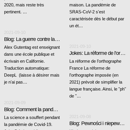
2020, mais reste très
maison. La pandémie de
pertinent. …
SRAS-CoV-2 s'est
caractérisée dès le début par
un ét…
2021-09-10
Blog: La guerre contre la réalité
2021-09-10
Alex Gutentag est enseignant
Jokes: La réforme de l’orthographe
dans une école publique et
écrivain en Californie.
La réforme de l’orthographe
Traduction automatique:
France La réforme de
DeepL (laisse à désirer mais
l’orthographe imposée (en
je n'ai pas…
2021) prévoit de simplifier la
langue française. Ainsi, le "ph"
de "…
2021-09-09
Blog: Comment la pandémie change les normes de la science
2021-09-08
La science a souffert pendant
Blog: Pewności i niepewności Covidowe
la pandémie de Covid-19.