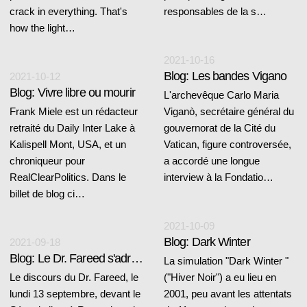
crack in everything. That's
responsables de la s…
how the light…
2021-10-16
Blog: Les bandes Vigano
2021-10-12
Blog: Vivre libre ou mourir
L'archevêque Carlo Maria
Frank Miele est un rédacteur
Viganò, secrétaire général du
retraité du Daily Inter Lake à
gouvernorat de la Cité du
Kalispell Mont, USA, et un
Vatican, figure controversée,
chroniqueur pour
a accordé une longue
RealClearPolitics. Dans le
interview à la Fondatio…
billet de blog ci…
2021-10-09
Blog: Dark Winter
2021-09-18
Blog: Le Dr. Fareed s'adresse au Sénat italien lors du sommet Covid
La simulation "Dark Winter "
Le discours du Dr. Fareed, le
("Hiver Noir") a eu lieu en
lundi 13 septembre, devant le
2001, peu avant les attentats