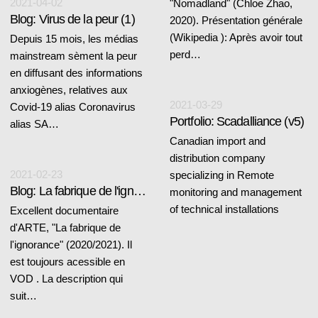
2021-04-02
"Nomadland" (Chloe Zhao,
Blog: Virus de la peur (1)
2020). Présentation générale
(Wikipedia ): Après avoir tout
Depuis 15 mois, les médias
perd…
mainstream sèment la peur
en diffusant des informations
anxiogènes, relatives aux
2021-03-29
Covid-19 alias Coronavirus
Portfolio: Scadalliance (v5)
alias SA…
Canadian import and
distribution company
2021-02-23
specializing in Remote
Blog: La fabrique de l'ignorance
monitoring and management
of technical installations
Excellent documentaire
d'ARTE, "La fabrique de
l'ignorance" (2020/2021). Il
est toujours acessible en
VOD . La description qui
suit…