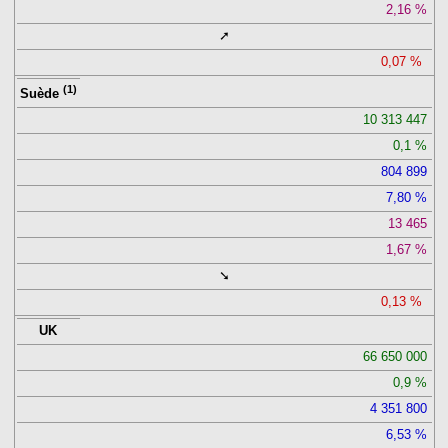
2,16
➚
0,07
(1)
Suède
10 313 447
0,1
804 899
7,80
13 465
1,67
➘
0,13
UK
66 650 000
0,9
4 351 800
6,53