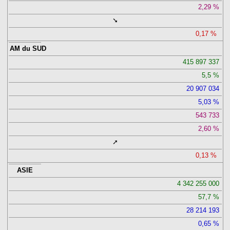
2,29
➘
0,17
AM du SUD
415 897 337
5,5
20 907 034
5,03
543 733
2,60
➚
0,13
ASIE
4 342 255 000
57,7
28 214 193
0,65