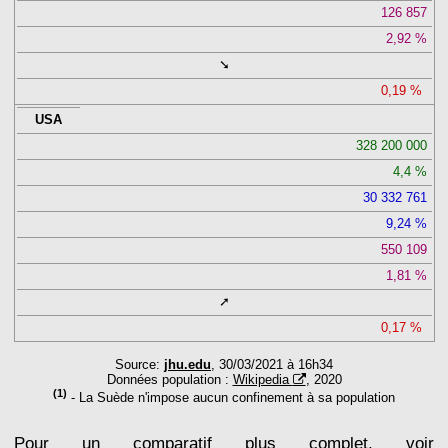
126 857
2,92
➘
0,19
USA
328 200 000
4,4
30 332 761
9,24
550 109
1,81
➚
0,17
Source:
jhu.edu
, 30/03/2021 à 16h34
Données population :
Wikipedia
, 2020
(1)
- La Suède n'impose aucun confinement à sa population
Pour un comparatif plus complet, voir