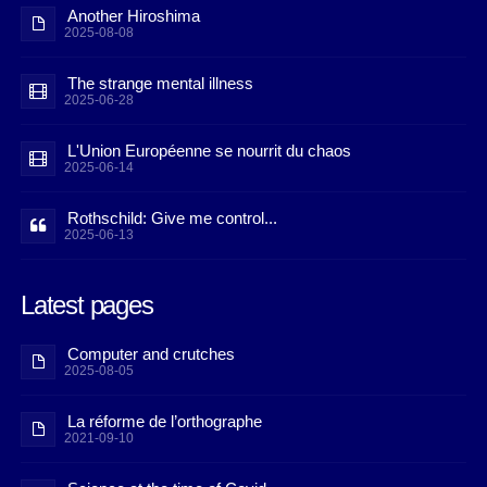
Another Hiroshima
2025-08-08
The strange mental illness
2025-06-28
L'Union Européenne se nourrit du chaos
2025-06-14
Rothschild: Give me control...
2025-06-13
Latest pages
Computer and crutches
2025-08-05
La réforme de l’orthographe
2021-09-10