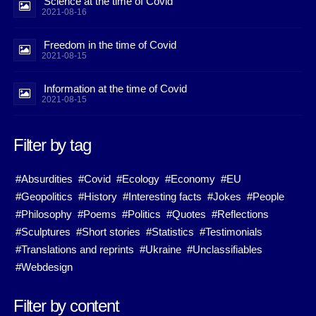
Science at the time of Covid
2021-08-16
Freedom in the time of Covid
2021-08-15
Information at the time of Covid
2021-08-15
Filter by tag
#Absurdities
#Covid
#Ecology
#Economy
#EU
#Geopolitics
#History
#Interesting facts
#Jokes
#People
#Philosophy
#Poems
#Politics
#Quotes
#Reflections
#Sculptures
#Short stories
#Statistics
#Testimonials
#Translations and reprints
#Ukraine
#Unclassifiables
#Webdesign
Filter by content