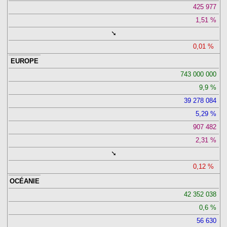
425 977
1,51
➘
0,01
EUROPE
743 000 000
9,9
39 278 084
5,29
907 482
2,31
➘
0,12
OCÉANIE
42 352 038
0,6
56 630