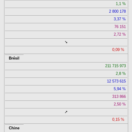
1,1
2 800 178
3,37
76 151
2,72
➘
0,09
Brésil
211 715 973
2,8
12 573 615
5,94
313 866
2,50
➚
0,15
Chine