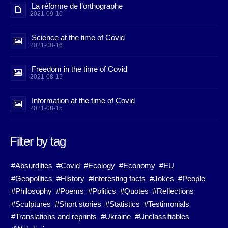
La réforme de l’orthographe
2021-09-10
Science at the time of Covid
2021-08-16
Freedom in the time of Covid
2021-08-15
Information at the time of Covid
2021-08-15
Filter by tag
#Absurdities
#Covid
#Ecology
#Economy
#EU
#Geopolitics
#History
#Interesting facts
#Jokes
#People
#Philosophy
#Poems
#Politics
#Quotes
#Reflections
#Sculptures
#Short stories
#Statistics
#Testimonials
#Translations and reprints
#Ukraine
#Unclassifiables