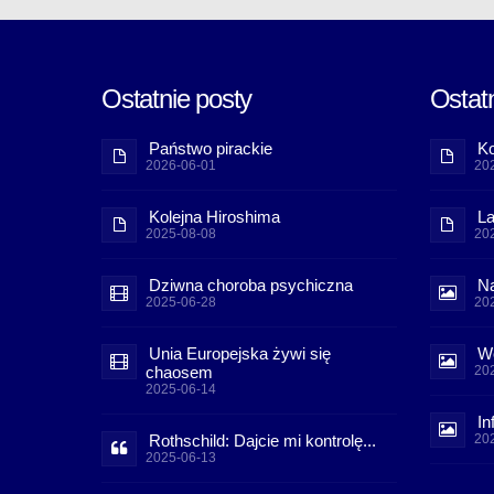
Ostatnie posty
Ostatn
Państwo pirackie
Ko
2026-06-01
20
Kolejna Hiroshima
La
2025-08-08
20
Dziwna choroba psychiczna
Na
2025-06-28
20
Unia Europejska żywi się
Wo
chaosem
20
2025-06-14
In
Rothschild: Dajcie mi kontrolę...
20
2025-06-13