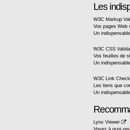
Les indis
W3C Markup Val
Vos pages Web s
Un indispensable
W3C CSS Valida
Vos feuilles de s
Un indispensable
W3C Link Chec
Les liens que co
Un indispensable
Recomm
Lynx Viewer
Voyez à quoi res