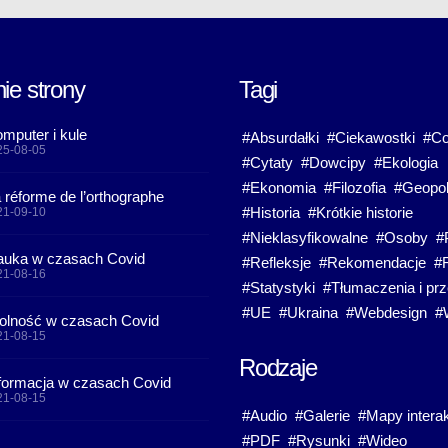
ie strony
Tagi
mputer i kule
#Absurdałki
#Ciekawostki
#Co
25-08-05
#Cytaty
#Dowcipy
#Ekologia
#Ekonomia
#Filozofia
#Geopol
 réforme de l’orthographe
#Historia
#Krótkie historie
21-09-10
#Nieklasyfikowalne
#Osoby
#
uka w czasach Covid
#Refleksje
#Rekomendacje
#
21-08-16
#Statystyki
#Tłumaczenia i prz
#UE
#Ukraina
#Webdesign
#
lność w czasach Covid
21-08-15
Rodzaje
formacja w czasach Covid
21-08-15
#Audio
#Galerie
#Mapy intera
#PDF
#Rysunki
#Wideo