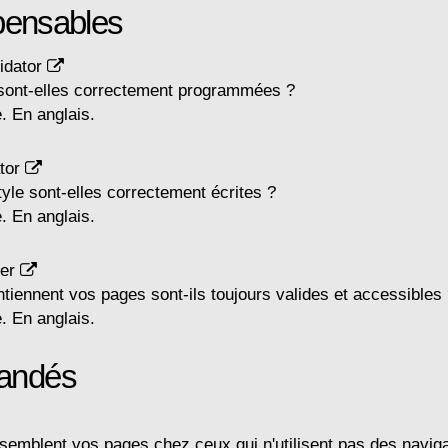
pensables
idator
ont-elles correctement programmées ?
. En anglais.
tor
tyle sont-elles correctement écrites ?
. En anglais.
ker
ntiennent vos pages sont-ils toujours valides et accessibles
. En anglais.
andés
semblent vos pages chez ceux qui n'utilisent pas des navig