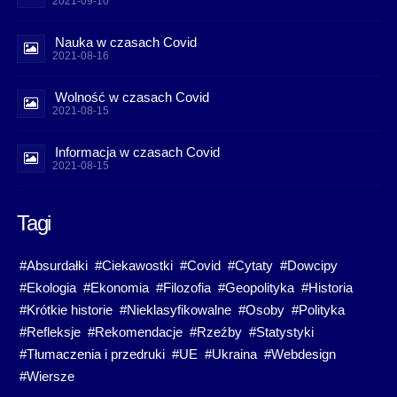
2021-09-10
Nauka w czasach Covid
2021-08-16
Wolność w czasach Covid
2021-08-15
Informacja w czasach Covid
2021-08-15
Tagi
#Absurdałki
#Ciekawostki
#Covid
#Cytaty
#Dowcipy
#Ekologia
#Ekonomia
#Filozofia
#Geopolityka
#Historia
#Krótkie historie
#Nieklasyfikowalne
#Osoby
#Polityka
#Refleksje
#Rekomendacje
#Rzeźby
#Statystyki
#Tłumaczenia i przedruki
#UE
#Ukraina
#Webdesign
#Wiersze