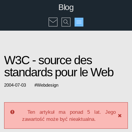
Blog
W3C - source des
standards pour le Web
2004-07-03
#
Webdesign
Ten artykuł ma ponad 5 lat. Jego
zawartość może być nieaktualna.