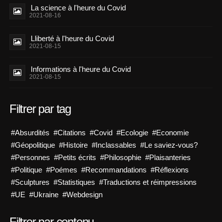
La science à l'heure du Covid
2021-08-16
Lliberté à l'heure du Covid
2021-08-15
Informations à l'heure du Covid
2021-08-15
Filtrer par tag
#Absurdités
#Citations
#Covid
#Ecologie
#Economie
#Géopolitique
#Histoire
#Inclassables
#Le saviez-vous?
#Personnes
#Petits écrits
#Philosophie
#Plaisanteries
#Politique
#Poémes
#Recommandations
#Réflexions
#Sculptures
#Statistiques
#Traductions et réimpressions
#UE
#Ukraine
#Webdesign
Filtrer par contenu