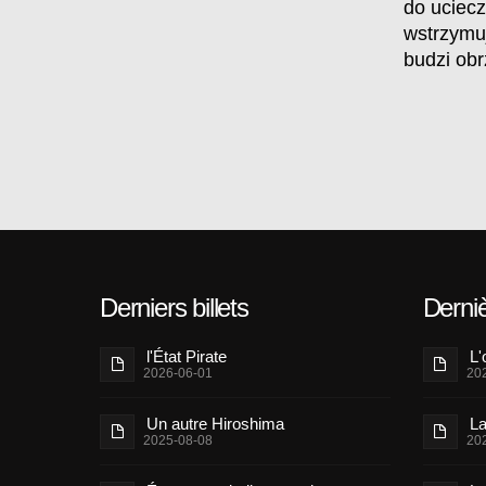
do ucieczk
wstrzymuj
budzi obr
Derniers billets
Derni
l'État Pirate
L'
2026-06-01
20
Un autre Hiroshima
La
2025-08-08
20