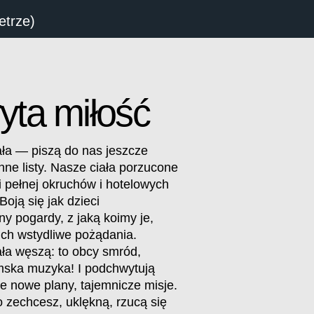
etrze)
yta miłość
ła — piszą do nas jeszcze
nne listy. Nasze ciała porzucone
i pełnej okruchów i hotelowych
Boją się jak dzieci
iny pogardy, z jaką koimy je,
ich wstydliwe pożądania.
ła węszą: to obcy smród,
emska muzyka! I podchwytują
e nowe plany, tajemnicze misje.
o zechcesz, uklękną, rzucą się