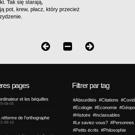
i. Tak się starają,
ą pot, krew, płacz, który przecież
zydzenie.
ères pages
Filtrer par tag
ordinateur et les béquilles
#Absurdités
#Citations
#Covid
25-08-05
#Ecologie
#Economie
#Géopol
#Histoire
#Inclassables
 réforme de l’orthographe
#Le saviez-vous?
#Personnes
21-09-10
#Petits écrits
#Philosophie