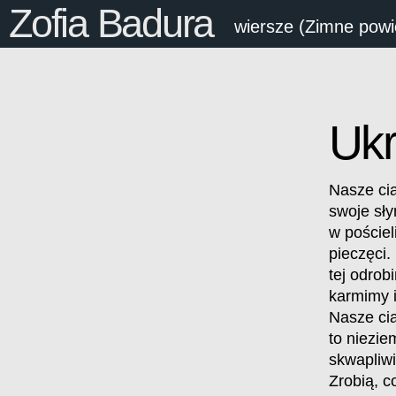
Zofia Badura
wiersze (Zimne powi
Ukr
Nasze cia
swoje sły
w pościel
pieczęci. 
tej odrob
karmimy 
Nasze cia
to niezi
skwapliwi
Zrobią, c