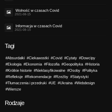
Wolność w czasach Covid
2021-08-15
Informacja w czasach Covid
2021-08-15
Tagi
#Absurdałki
#Ciekawostki
#Covid
#Cytaty
#Dowcipy
#Ekologia
#Ekonomia
#Filozofia
#Geopolityka
#Historia
#Krótkie historie
#Nieklasyfikowalne
#Osoby
#Polityka
#Refleksje
#Rekomendacje
#Rzeźby
#Statystyki
#Tłumaczenia i przedruki
#UE
#Ukraina
#Webdesign
#Wiersze
Rodzaje