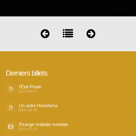
Derniers billets
l'État Pirate
2026-06-01
Un autre Hiroshima
2025-08-08
Étrange maladie mentale
2025-06-28