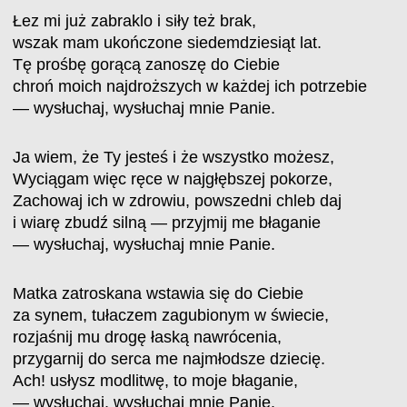
Łez mi już zabraklo i siły też brak,
wszak mam ukończone siedemdziesiąt lat.
Tę prośbę gorącą zanoszę do Ciebie
chroń moich najdroższych w każdej ich potrzebie
— wysłuchaj, wysłuchaj mnie Panie.
Ja wiem, że Ty jesteś i że wszystko możesz,
Wyciągam więc ręce w najgłębszej pokorze,
Zachowaj ich w zdrowiu, powszedni chleb daj
i wiarę zbudź silną — przyjmij me błaganie
— wysłuchaj, wysłuchaj mnie Panie.
Matka zatroskana wstawia się do Ciebie
za synem, tułaczem zagubionym w świecie,
rozjaśnij mu drogę łaską nawrócenia,
przygarnij do serca me najmłodsze dziecię.
Ach! usłysz modlitwę, to moje błaganie,
— wysłuchaj, wysłuchaj mnie Panie.