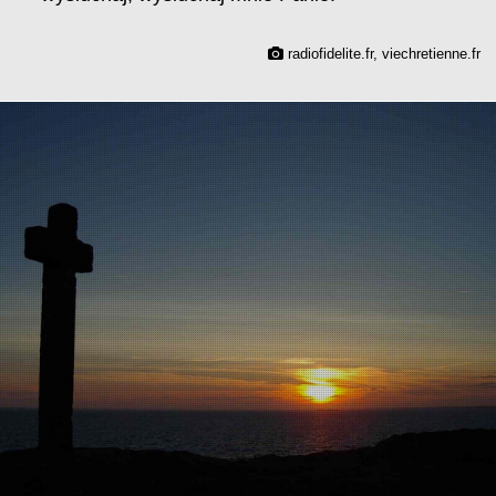
radiofidelite.fr, viechretienne.fr