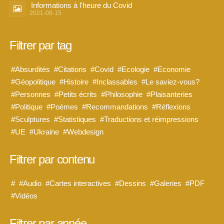
Informations à l'heure du Covid
2021-08-15
Filtrer par tag
#Absurdités
#Citations
#Covid
#Ecologie
#Economie
#Géopolitique
#Histoire
#Inclassables
#Le saviez-vous?
#Personnes
#Petits écrits
#Philosophie
#Plaisanteries
#Politique
#Poémes
#Recommandations
#Réflexions
#Sculptures
#Statistiques
#Traductions et réimpressions
#UE
#Ukraine
#Webdesign
Filtrer par contenu
#
#Audio
#Cartes interactives
#Dessins
#Galeries
#PDF
#Vidéos
Filtrer par année