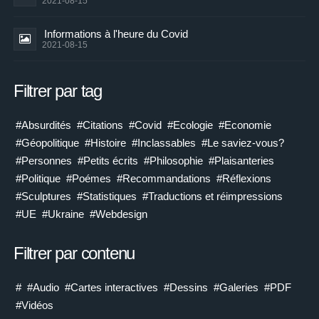
2021-08-15
Informations à l'heure du Covid
2021-08-15
Filtrer par tag
#Absurdités
#Citations
#Covid
#Ecologie
#Economie
#Géopolitique
#Histoire
#Inclassables
#Le saviez-vous?
#Personnes
#Petits écrits
#Philosophie
#Plaisanteries
#Politique
#Poémes
#Recommandations
#Réflexions
#Sculptures
#Statistiques
#Traductions et réimpressions
#UE
#Ukraine
#Webdesign
Filtrer par contenu
#
#Audio
#Cartes interactives
#Dessins
#Galeries
#PDF
#Vidéos