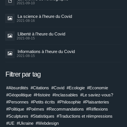
2021-09-10
La science à l'heure du Covid
2021-08-16
Lliberté à l'heure du Covid
2021-08-15
Informations à l'heure du Covid
2021-08-15
Filtrer par tag
#Absurdités
#Citations
#Covid
#Ecologie
#Economie
#Géopolitique
#Histoire
#Inclassables
#Le saviez-vous?
#Personnes
#Petits écrits
#Philosophie
#Plaisanteries
#Politique
#Poémes
#Recommandations
#Réflexions
#Sculptures
#Statistiques
#Traductions et réimpressions
#UE
#Ukraine
#Webdesign