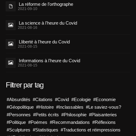
La réforme de l’orthographe
2021-09-10
La science à l'heure du Covid
2021-08-16
Lliberté à l'heure du Covid
2021-08-15
Informations à l'heure du Covid
2021-08-15
Filtrer par tag
#Absurdités
#Citations
#Covid
#Ecologie
#Economie
#Géopolitique
#Histoire
#Inclassables
#Le saviez-vous?
#Personnes
#Petits écrits
#Philosophie
#Plaisanteries
#Politique
#Poémes
#Recommandations
#Réflexions
#Sculptures
#Statistiques
#Traductions et réimpressions