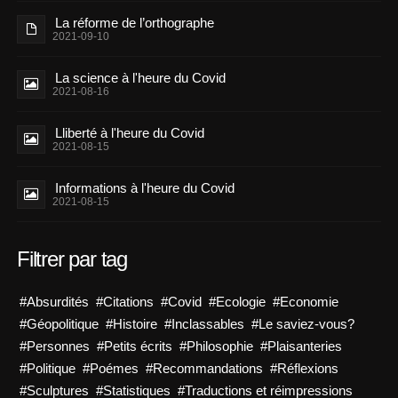
La réforme de l’orthographe
2021-09-10
La science à l'heure du Covid
2021-08-16
Lliberté à l'heure du Covid
2021-08-15
Informations à l'heure du Covid
2021-08-15
Filtrer par tag
#Absurdités
#Citations
#Covid
#Ecologie
#Economie
#Géopolitique
#Histoire
#Inclassables
#Le saviez-vous?
#Personnes
#Petits écrits
#Philosophie
#Plaisanteries
#Politique
#Poémes
#Recommandations
#Réflexions
#Sculptures
#Statistiques
#Traductions et réimpressions