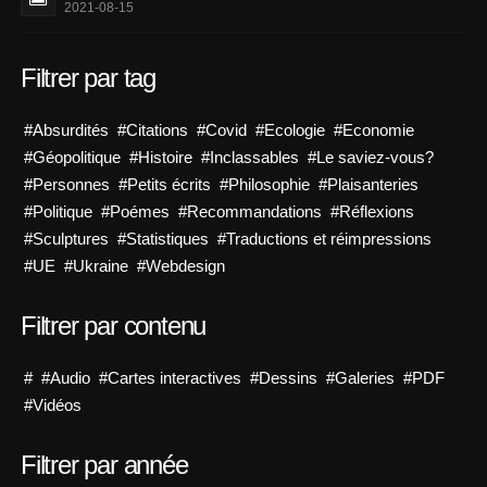
2021-08-15
Filtrer par tag
#Absurdités
#Citations
#Covid
#Ecologie
#Economie
#Géopolitique
#Histoire
#Inclassables
#Le saviez-vous?
#Personnes
#Petits écrits
#Philosophie
#Plaisanteries
#Politique
#Poémes
#Recommandations
#Réflexions
#Sculptures
#Statistiques
#Traductions et réimpressions
#UE
#Ukraine
#Webdesign
Filtrer par contenu
#
#Audio
#Cartes interactives
#Dessins
#Galeries
#PDF
#Vidéos
Filtrer par année