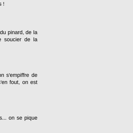
 !
du pinard, de la
e soucier de la
on s'empiffre de
'en fout, on est
s... on se pique