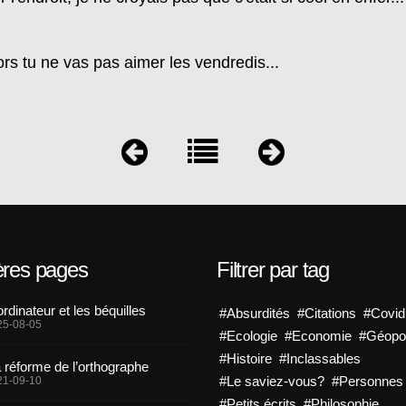
s tu ne vas pas aimer les vendredis...
ères pages
Filtrer par tag
ordinateur et les béquilles
#Absurdités
#Citations
#Covid
25-08-05
#Ecologie
#Economie
#Géopol
#Histoire
#Inclassables
 réforme de l’orthographe
#Le saviez-vous?
#Personnes
21-09-10
#Petits écrits
#Philosophie