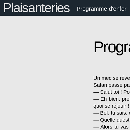
Plaisanteries
Programme d'enfer
Progr
Un mec se réveil
Satan passe par l
— Salut toi ! Po
— Eh bien, pre
quoi se réjouir !
— Bof, tu sais, 
— Quelle questi
— Alors tu vas 