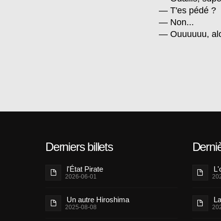
— T'es pédé ?
— Non...
— Ouuuuuu, alor
Derniers billets
Derni
l'État Pirate
L'
2026-06-01
20
Un autre Hiroshima
La
2025-08-08
20