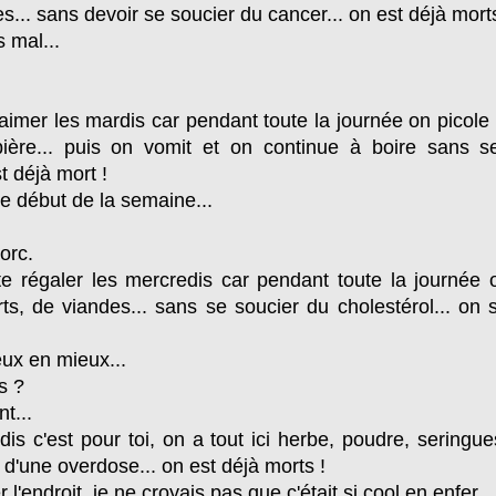
s... sans devoir se soucier du cancer... on est déjà morts
 mal...
aimer les mardis car pendant toute la journée on picole 
bière... puis on vomit et on continue à boire sans s
st déjà mort !
e début de la semaine...
orc.
e régaler les mercredis car pendant toute la journée 
ts, de viandes... sans se soucier du cholestérol... on s
ux en mieux...
s ?
t...
dis c'est pour toi, on a tout ici herbe, poudre, seringue
 d'une overdose... on est déjà morts !
 l'endroit, je ne croyais pas que c'était si cool en enfer...