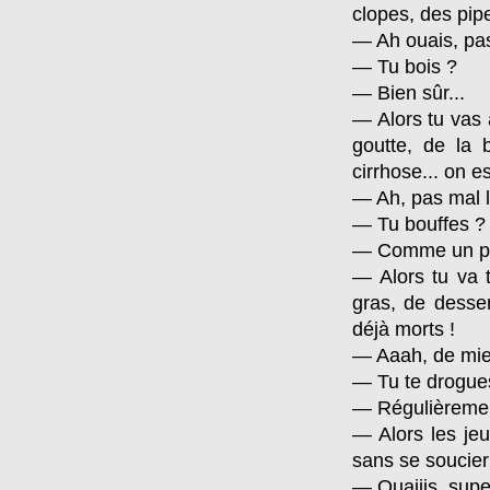
clopes, des pipe
— Ah ouais, pas
— Tu bois ?
— Bien sûr...
— Alors tu vas 
goutte, de la 
cirrhose... on e
— Ah, pas mal l
— Tu bouffes ?
— Comme un p
— Alors tu va t
gras, de desser
déjà morts !
— Aaah, de mie
— Tu te drogue
— Régulièremen
— Alors les jeu
sans se soucier
— Ouaiiis, super