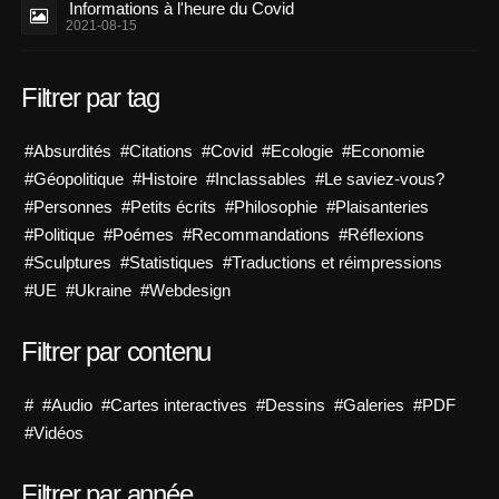
Informations à l'heure du Covid
2021-08-15
Filtrer par tag
#Absurdités
#Citations
#Covid
#Ecologie
#Economie
#Géopolitique
#Histoire
#Inclassables
#Le saviez-vous?
#Personnes
#Petits écrits
#Philosophie
#Plaisanteries
#Politique
#Poémes
#Recommandations
#Réflexions
#Sculptures
#Statistiques
#Traductions et réimpressions
#UE
#Ukraine
#Webdesign
Filtrer par contenu
#
#Audio
#Cartes interactives
#Dessins
#Galeries
#PDF
#Vidéos
Filtrer par année