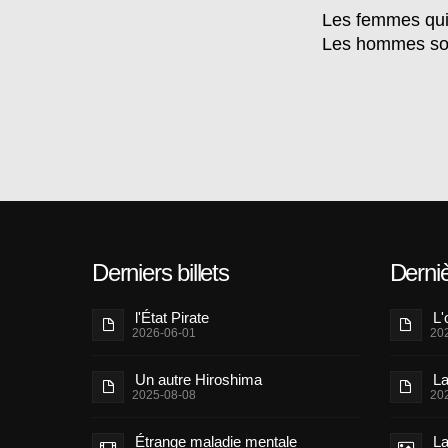
Les femmes qui 
Les hommes sont
Derniers billets
Derni
l'État Pirate
L'
2026-06-01
20
Un autre Hiroshima
La
2025-08-08
20
Étrange maladie mentale
La