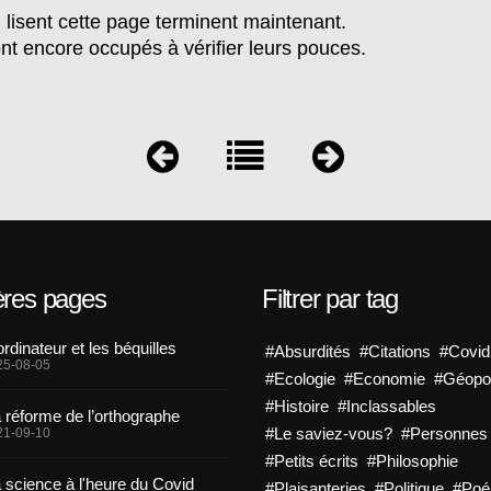
lisent cette page terminent maintenant.
 encore occupés à vérifier leurs pouces.
ères pages
Filtrer par tag
ordinateur et les béquilles
#Absurdités
#Citations
#Covid
25-08-05
#Ecologie
#Economie
#Géopol
#Histoire
#Inclassables
 réforme de l’orthographe
#Le saviez-vous?
#Personnes
21-09-10
#Petits écrits
#Philosophie
 science à l'heure du Covid
#Plaisanteries
#Politique
#Po