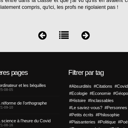
 entré dans la classe et que j'ai vu qu'ils en avaient 
diatement compris, qu'ici, les profs ne rigolaient pas !
ères pages
Filtrer par tag
ordinateur et les béquilles
#Absurdités
#Citations
#Covid
25-08-05
#Ecologie
#Economie
#Géopol
#Histoire
#Inclassables
 réforme de l’orthographe
#Le saviez-vous?
#Personnes
21-09-10
#Petits écrits
#Philosophie
 science à l'heure du Covid
#Plaisanteries
#Politique
#Po
21-08-16