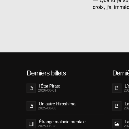
— Quand je suis
croix, j'ai immé
Derniers billets
Derni
l'État Pirate
L'
2026-06-01
20
Un autre Hiroshima
La
2025-08-08
20
Étrange maladie mentale
La
2025-06-28
20