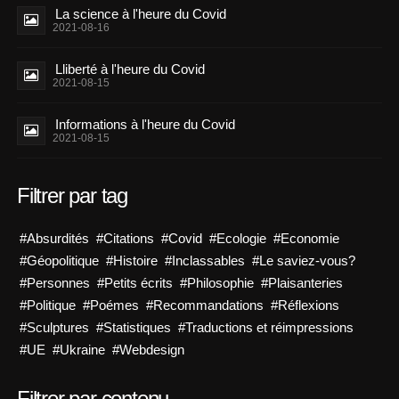
La science à l'heure du Covid
2021-08-16
Lliberté à l'heure du Covid
2021-08-15
Informations à l'heure du Covid
2021-08-15
Filtrer par tag
#Absurdités
#Citations
#Covid
#Ecologie
#Economie
#Géopolitique
#Histoire
#Inclassables
#Le saviez-vous?
#Personnes
#Petits écrits
#Philosophie
#Plaisanteries
#Politique
#Poémes
#Recommandations
#Réflexions
#Sculptures
#Statistiques
#Traductions et réimpressions
#UE
#Ukraine
#Webdesign
Filtrer par contenu