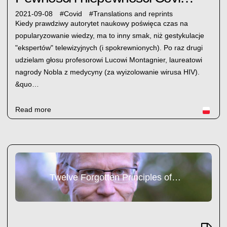
2021-09-08
#
Covid
#
Translations and reprints
Kiedy prawdziwy autorytet naukowy poświęca czas na
popularyzowanie wiedzy, ma to inny smak, niż gestykulacje
"ekspertów" telewizyjnych (i spokrewnionych). Po raz drugi
udzielam głosu profesorowi Lucowi Montagnier, laureatowi
nagrody Nobla z medycyny (za wyizolowanie wirusa HIV).
&quo…
Read more
Twelve Forgotten Principles of Public Health