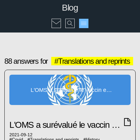
Blog
88 answers for
#Translations and reprints
L'OMS a surévalué le vaccin et déprécié l'immunité naturelle
L'OMS a surévalué le vaccin et déprécié l'immunité naturelle
2021-09-12
#
Covid
#
Translations and reprints
#
History