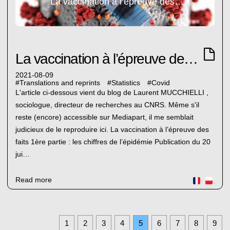
La vaccination à l’épreuve des faits (1)
La vaccination à l’épreuve des faits (1)
2021-08-09
#
Translations and reprints
#
Statistics
#
Covid
L'article ci-dessous vient du blog de Laurent MUCCHIELLI ,
sociologue, directeur de recherches au CNRS. Même s'il
reste (encore) accessible sur Mediapart, il me semblait
judicieux de le reproduire ici. La vaccination à l’épreuve des
faits 1ère partie : les chiffres de l’épidémie Publication du 20
jui…
Read more
1
2
3
4
5
6
7
8
9