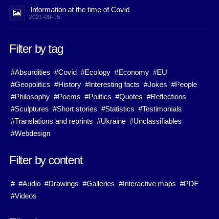
Information at the time of Covid
2021-08-15
Filter by tag
#Absurdities
#Covid
#Ecology
#Economy
#EU
#Geopolitics
#History
#Interesting facts
#Jokes
#People
#Philosophy
#Poems
#Politics
#Quotes
#Reflections
#Sculptures
#Short stories
#Statistics
#Testimonials
#Translations and reprints
#Ukraine
#Unclassifiables
#Webdesign
Filter by content
#
#Audio
#Drawings
#Galleries
#Interactive maps
#PDF
#Videos