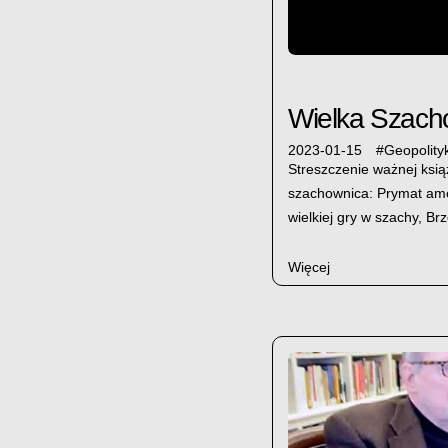
Wielka Szach
2023-01-15
#
Geopolity
Streszczenie ważnej ksią
szachownica: Prymat ame
wielkiej gry w szachy, B
Więcej