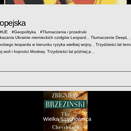
opejska
#
UE
#
Geopolityka
#
Tłumaczenia i przedruki
ekazania Ukrainie niemieckich czołgów Leopard... Tłumaczenie DeepL 
ckiego leoparda w kierunku ryzyka wielkiej wojny... Trzydzieści lat te
j woli i hojności Moskwy. Trzydzieści lat później p…
Wielka Szachownica