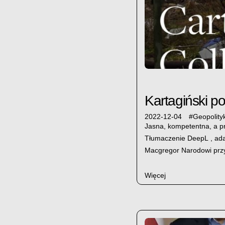
Kartagiński p
2022-12-04
#
Geopolity
Jasna, kompetentna, a p
Tłumaczenie DeepL , ada
Macgregor Narodowi przy
Więcej