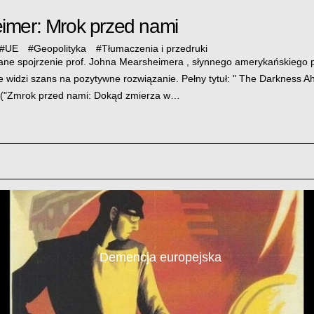
imer: Mrok przed nami
#
UE
#
Geopolityka
#
Tłumaczenia i przedruki
e spojrzenie prof. Johna Mearsheimera , słynnego amerykańskiego po
Nie widzi szans na pozytywne rozwiązanie. Pełny tytuł: " The Darkness
 ("Zmrok przed nami: Dokąd zmierza w…
Demencja europejska