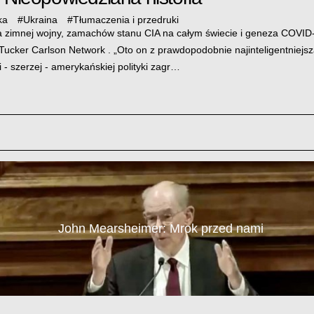
ka
#
Ukraina
#
Tłumaczenia i przedruki
ia zimnej wojny, zamachów stanu CIA na całym świecie i geneza COVID
Tucker Carlson Network . „Oto on z prawdopodobnie najinteligentniejsz
 - szerzej - amerykańskiej polityki zagr…
John Mearsheimer: Mrok przed nami