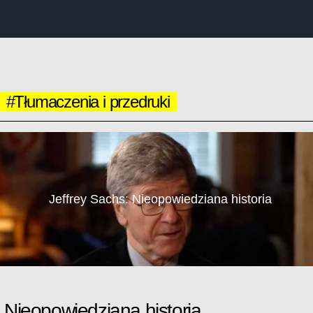
#Tłumaczenia i przedruki
Jeffrey Sachs: Nieopowiedziana historia
: Nieopowiedziana historia