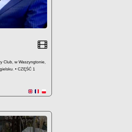
vy Club, w Waszyngtonie,
ngielsku. • CZĘŚĆ 1