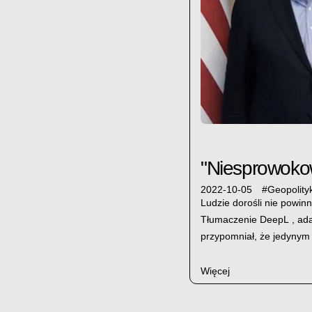
"Niesprowokow
2022-10-05
#
Geopolity
Ludzie dorośli nie powinn
Tłumaczenie DeepL , ad
przypomniał, że jedynym
Więcej