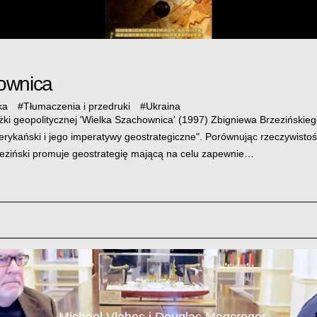
ownica
ka
#
Tłumaczenia i przedruki
#
Ukraina
żki geopolitycznej 'Wielka Szachownica' (1997) Zbigniewa Brzezińskiego
rykański i jego imperatywy geostrategiczne". Porównując rzeczywist
rzeziński promuje geostrategię mającą na celu zapewnie…
Michael Vlahos i Douglas Magcregor