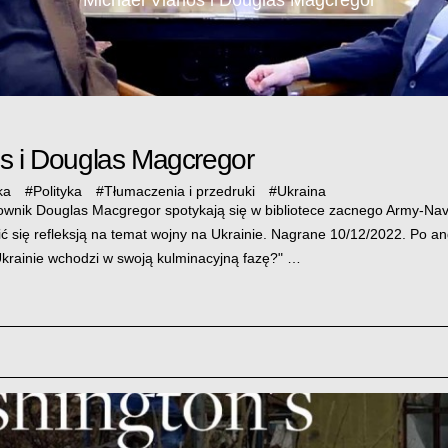
s i Douglas Magcregor
ka
#
Polityka
#
Tłumaczenia i przedruki
#
Ukraina
kownik Douglas Macgregor spotykają się w bibliotece zacnego Army-Na
lić się refleksją na temat wojny na Ukrainie. Nagrane 10/12/2022. Po a
Ukrainie wchodzi w swoją kulminacyjną fazę?" …