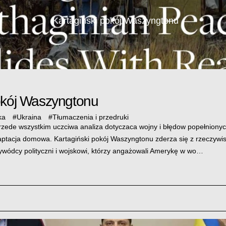
Kartagiński pokój Waszyngtonu
okój Waszyngtonu
ka
#
Ukraina
#
Tłumaczenia i przedruki
rzede wszystkim uczciwa analiza dotyczaca wojny i błędow popełniony
ptacja domowa. Kartagiński pokój Waszyngtonu zderza się z rzeczywis
wódcy polityczni i wojskowi, którzy angażowali Amerykę w wo…