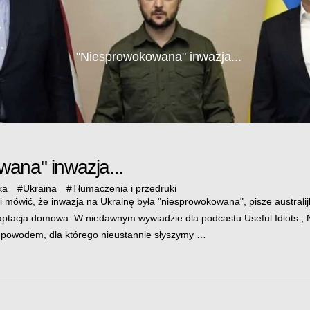
"Niesprowokowana" inwazja...
ana" inwazja...
ka
#
Ukraina
#
Tłumaczenia i przedruki
i mówić, że inwazja na Ukrainę była "niesprowokowana", pisze australij
aptacja domowa. W niedawnym wywiadzie dla podcastu Useful Idiots 
 powodem, dla którego nieustannie słyszymy …