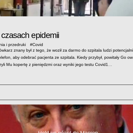
 czasach epidemii
ia i przedruki
#
Covid
ówkarz znany był z tego, że woził za darmo do szpitala ludzi potencjal
efon, aby odebrać pacjenta ze szpitala. Kiedy przybył, powitały Go owa
czyli Mu kopertę z pieniędzmi oraz wyniki jego testu Covid1…
Hold up géant de Macron