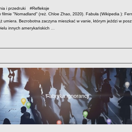
ia i przedruki
#
Refleksje
filmie "Nomadland" (reż. Chloe Zhao, 2020). Fabuła (Wikipedia ): Fern 
 mąż umiera. Bezrobotna zaczyna mieszkać w vanie, którym jeździ w posz
ielu innych amerykańskich …
Fabryka ignorancji