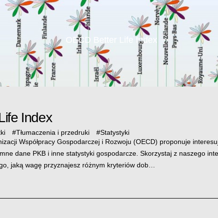
OECD Better Life Index
ife Index
ki
#
Tłumaczenia i przedruki
#
Statystyki
nizacji Współpracy Gospodarczej i Rozwoju (OECD) proponuje interesu
zimne dane PKB i inne statystyki gospodarcze. Skorzystaj z naszego int
ego, jaką wagę przyznajesz różnym kryteriów dob…