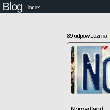
Blog
index
89 odpowiedzi na
Nomadland