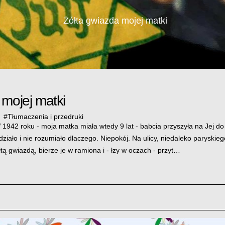
Żółta gwiazda mojej matki
 mojej matki
#
Tłumaczenia i przedruki
1942 roku - moja matka miała wtedy 9 lat - babcia przyszyła na Jej do
ziało i nie rozumiało dlaczego. Niepokój. Na ulicy, niedaleko paryskie
łtą gwiazdą, bierze je w ramiona i - łzy w oczach - przyt…