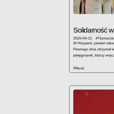
Solidarność w
2020-04-21
#
Tłumaczen
W Hiszpanii, pewien taks
Pewnego dnia otrzymał tel
pielęgniarek, którzy wrę
Więcej