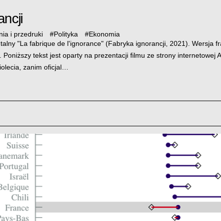
ancji
ia i przedruki
#
Polityka
#
Ekonomia
alny "La fabrique de l'ignorance" (Fabryka ignorancji, 2021). Wersja 
Poniższy tekst jest oparty na prezentacji filmu ze strony internetowej
olecia, zanim oficjal…
Covid19: reaktywność państw OECD