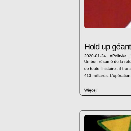
Hold up géan
2020-01-24
#
Polityka
Un bon résumé de la réfo
de toute l’histoire : il t
413 milliards. L’opératio
Więcej