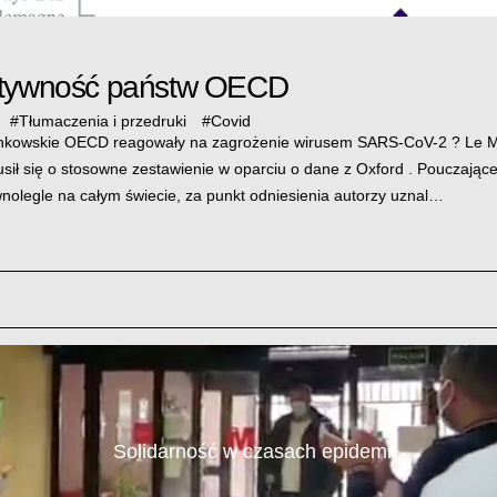
ktywność państw OECD
#
Tłumaczenia i przedruki
#
Covid
onkowskie OECD reagowały na zagrożenie wirusem SARS-CoV-2 ? Le M
usił się o stosowne zestawienie w oparciu o dane z Oxford . Pouczając
nolegle na całym świecie, za punkt odniesienia autorzy uznal…
Solidarność w czasach epidemii