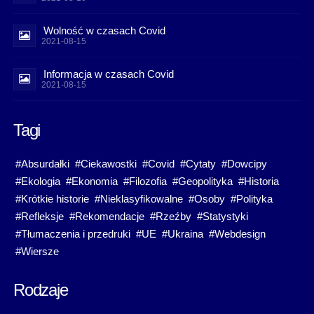
Wolność w czasach Covid
2021-08-15
Informacja w czasach Covid
2021-08-15
Tagi
#Absurdałki
#Ciekawostki
#Covid
#Cytaty
#Dowcipy
#Ekologia
#Ekonomia
#Filozofia
#Geopolityka
#Historia
#Krótkie historie
#Nieklasyfikowalne
#Osoby
#Polityka
#Refleksje
#Rekomendacje
#Rzeźby
#Statystyki
#Tłumaczenia i przedruki
#UE
#Ukraina
#Webdesign
#Wiersze
Rodzaje