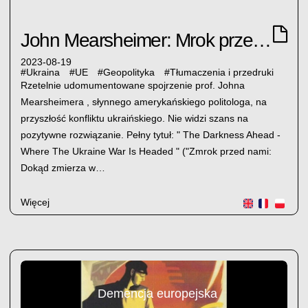
John Mearsheimer: Mrok przed nami
2023-08-19
#
Ukraina
#
UE
#
Geopolityka
#
Tłumaczenia i przedruki
Rzetelnie udomumentowane spojrzenie prof. Johna
Mearsheimera , słynnego amerykańskiego politologa, na
przyszłość konfliktu ukraińskiego. Nie widzi szans na
pozytywne rozwiązanie. Pełny tytuł: " The Darkness Ahead -
Where The Ukraine War Is Headed " ("Zmrok przed nami:
Dokąd zmierza w…
Więcej
Demencja europejska