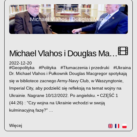
Michael Vlahos i Douglas Magcregor
Michael Vlahos i Douglas Magcregor
2022-12-20
#
Geopolityka
#
Polityka
#
Tłumaczenia i przedruki
#
Ukraina
Dr. Michael Vlahos i Pułkownik Douglas Macgregor spotykają
się w bibliotece zacnego Army-Navy Club, w Waszyngtonie,
Imperial City, aby podzielić się refleksją na temat wojny na
Ukrainie. Nagrane 10/12/2022. Po angielsku. • CZĘŚĆ 1
(44:26) : "Czy wojna na Ukrainie wchodzi w swoją
kulminacyjną fazę?" …
Więcej