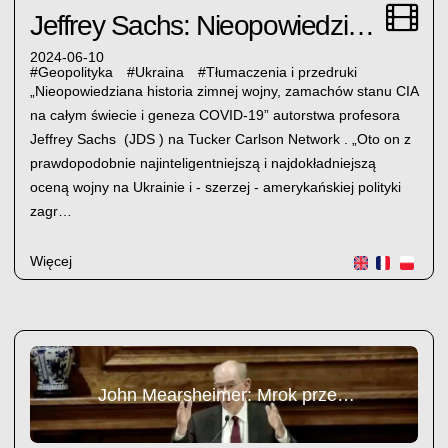
Jeffrey Sachs: Nieopowiedziana historia
2024-06-10
#
Geopolityka
#
Ukraina
#
Tłumaczenia i przedruki
„Nieopowiedziana historia zimnej wojny, zamachów stanu CIA
na całym świecie i geneza COVID-19” autorstwa profesora
Jeffrey Sachs (JDS ) na Tucker Carlson Network . „Oto on z
prawdopodobnie najinteligentniejszą i najdokładniejszą
oceną wojny na Ukrainie i - szerzej - amerykańskiej polityki
zagr…
Więcej
John Mearsheimer: Mrok przed nami