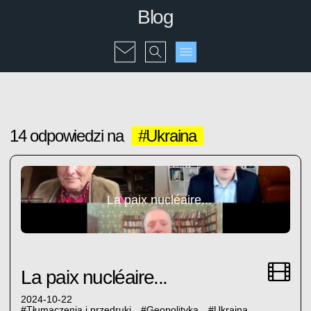
Blog
14 odpowiedzi na
#Ukraina
La paix nucléaire...
La paix nucléaire...
2024-10-22
#
Tłumaczenia i przedruki
#
Geopolityka
#
Ukraina