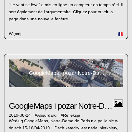
"Le vent se lève" a mis en ligne un compteur en temps réel. Il
sert également de l'argumentaire. Cliquez pour ouvrir la
page dans une nouvelle fenêtre
Więcej
GoogleMaps i pożar Notre-Dame w Paryżu
GoogleMaps i pożar Notre-Dame w Paryżu
2019-08-24
#
Absurdałki
#
Refleksje
Według GoogleMaps, Notre-Dame de Paris nie paliła się w
dniach 15-16/04/2019... Dach katedry jest nadal nietknięty,