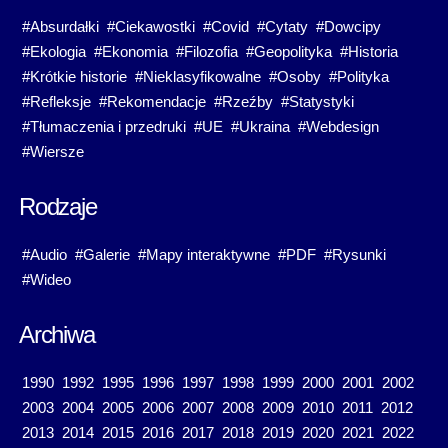
#Absurdałki
#Ciekawostki
#Covid
#Cytaty
#Dowcipy
#Ekologia
#Ekonomia
#Filozofia
#Geopolityka
#Historia
#Krótkie historie
#Nieklasyfikowalne
#Osoby
#Polityka
#Refleksje
#Rekomendacje
#Rzeźby
#Statystyki
#Tłumaczenia i przedruki
#UE
#Ukraina
#Webdesign
#Wiersze
Rodzaje
#Audio
#Galerie
#Mapy interaktywne
#PDF
#Rysunki
#Wideo
Archiwa
1990
1992
1995
1996
1997
1998
1999
2000
2001
2002
2003
2004
2005
2006
2007
2008
2009
2010
2011
2012
2013
2014
2015
2016
2017
2018
2019
2020
2021
2022