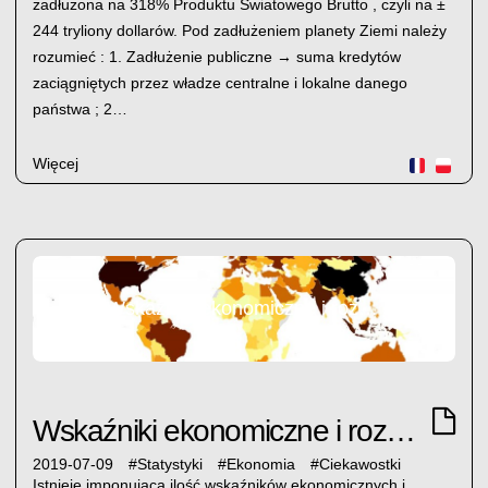
zadłużona na 318% Produktu Światowego Brutto , czyli na ±
244 tryliony dollarów. Pod zadłużeniem planety Ziemi należy
rozumieć : 1. Zadłużenie publiczne → suma kredytów
zaciągniętych przez władze centralne i lokalne danego
państwa ; 2…
Więcej
Wskaźniki ekonomiczne i rozwojowe
Wskaźniki ekonomiczne i rozwojowe
2019-07-09
#
Statystyki
#
Ekonomia
#
Ciekawostki
Istnieje imponująca ilość wskaźników ekonomicznych i