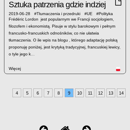
Sztuka patrzenia gdzie indziej
2019-06-28
#
Tłumaczenia i przedruki
#
UE
#
Polityka
Frédéric Lordon jest popularnym we Francji socjologiem,
filozofem i ekonomistą. Pisuje w stylu barokowym i pełnym
francusko-francuskich odnośników, co nie ułatwia
tłumaczenia. O ile wpis na blogu , którego adaptację polską
proponuję poniżej, jest krytyką tradycyjnej, francuskiej lewicy,
o tyle jego k…
Więcej
4
5
6
7
8
9
10
11
12
13
14