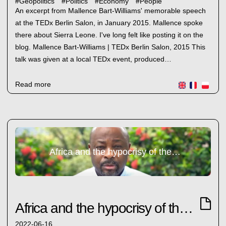
#
Geopolitics
#
Politics
#
Economy
#
People
An excerpt from Mallence Bart-Williams' memorable speech
at the TEDx Berlin Salon, in January 2015. Mallence spoke
there about Sierra Leone. I've long felt like posting it on the
blog. Mallence Bart-Williams | TEDx Berlin Salon, 2015 This
talk was given at a local TEDx event, produced…
Read more
Africa and the hypocrisy of the West (1)
Africa and the hypocrisy of the West (1)
2022-06-16