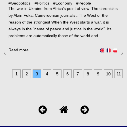
#
Geopolitics
#
Politics
#
Economy
#
People
The war in Ukraine from Africa's point of view. The chronicles
by Alain Foka, Cameroonian journalist. The West or the
reason of the strongest When the West starts a war, it is
always in the "name of peace and justice in the world". Its
problems are automatically those of the world and…
Read more
1
2
3
4
5
6
7
8
9
10
11