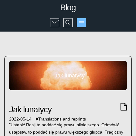
Blog
Jak lunatycy
Jak lunatycy
2022-05-14
#
Translations and reprints
"Ustapić Rosji to poddać się prawu silniejszego. Odmówić
ustępstw, to poddać się prawu większego głupca. Tragiczny