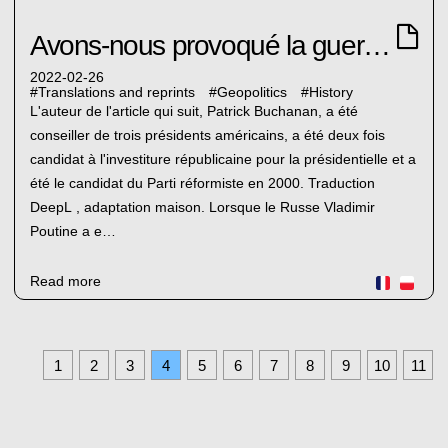
Avons-nous provoqué la guerre de Poutine en Ukraine ?
2022-02-26
#
Translations and reprints
#
Geopolitics
#
History
L'auteur de l'article qui suit, Patrick Buchanan, a été
conseiller de trois présidents américains, a été deux fois
candidat à l'investiture républicaine pour la présidentielle et a
été le candidat du Parti réformiste en 2000. Traduction
DeepL , adaptation maison. Lorsque le Russe Vladimir
Poutine a e…
Read more
1
2
3
4
5
6
7
8
9
10
11