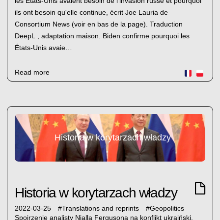
les États-Unis avaient besoin de l'invasion russe et pourquoi
ils ont besoin qu'elle continue, écrit Joe Lauria de
Consortium News (voir en bas de la page). Traduction
DeepL , adaptation maison. Biden confirme pourquoi les
États-Unis avaie…
Read more
Historia w korytarzach władzy
Historia w korytarzach władzy
2022-03-25
#
Translations and reprints
#
Geopolitics
Spojrzenie analisty Nialla Fergusona na konflikt ukraiński.