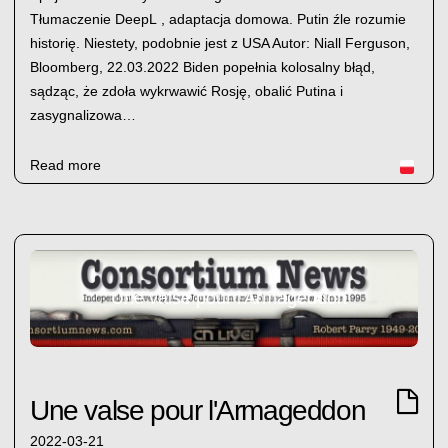
Tłumaczenie DeepL , adaptacja domowa. Putin źle rozumie
historię. Niestety, podobnie jest z USA Autor: Niall Ferguson,
Bloomberg, 22.03.2022 Biden popełnia kolosalny błąd,
sądząc, że zdoła wykrwawić Rosję, obalić Putina i
zasygnalizowa…
Read more
Une valse pour l'Armageddon
Une valse pour l'Armageddon
2022-03-21