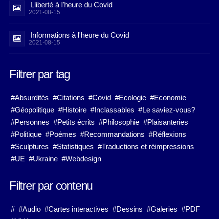
Lliberté à l'heure du Covid
2021-08-15
Informations à l'heure du Covid
2021-08-15
Filtrer par tag
#Absurdités
#Citations
#Covid
#Ecologie
#Economie
#Géopolitique
#Histoire
#Inclassables
#Le saviez-vous?
#Personnes
#Petits écrits
#Philosophie
#Plaisanteries
#Politique
#Poémes
#Recommandations
#Réflexions
#Sculptures
#Statistiques
#Traductions et réimpressions
#UE
#Ukraine
#Webdesign
Filtrer par contenu
#
#Audio
#Cartes interactives
#Dessins
#Galeries
#PDF