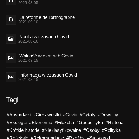
2025-08-05
La réforme de l’orthographe
2021-09-10
Nauka w czasach Covid
2021-08-16
Wolność w czasach Covid
2021-08-15
Informacja w czasach Covid
2021-08-15
Tagi
#Absurdałki
#Ciekawostki
#Covid
#Cytaty
#Dowcipy
#Ekologia
#Ekonomia
#Filozofia
#Geopolityka
#Historia
#Krótkie historie
#Nieklasyfikowalne
#Osoby
#Polityka
#Refleksje
#Rekomendacje
#Rzeźby
#Statystyki