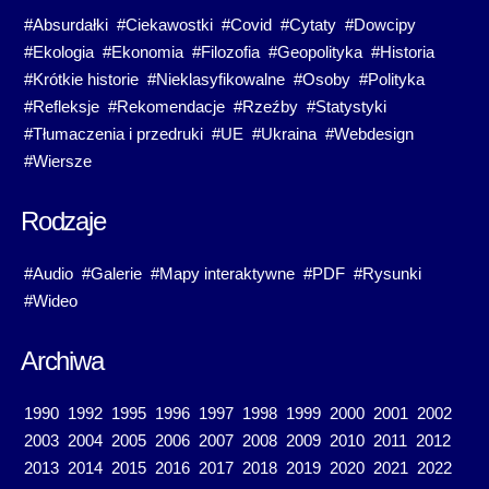
#Absurdałki
#Ciekawostki
#Covid
#Cytaty
#Dowcipy
#Ekologia
#Ekonomia
#Filozofia
#Geopolityka
#Historia
#Krótkie historie
#Nieklasyfikowalne
#Osoby
#Polityka
#Refleksje
#Rekomendacje
#Rzeźby
#Statystyki
#Tłumaczenia i przedruki
#UE
#Ukraina
#Webdesign
#Wiersze
Rodzaje
#Audio
#Galerie
#Mapy interaktywne
#PDF
#Rysunki
#Wideo
Archiwa
1990
1992
1995
1996
1997
1998
1999
2000
2001
2002
2003
2004
2005
2006
2007
2008
2009
2010
2011
2012
2013
2014
2015
2016
2017
2018
2019
2020
2021
2022