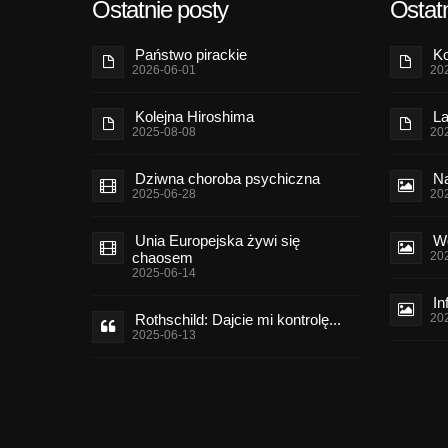
Ostatnie posty
Ostatn
Państwo pirackie
Ko
2026-06-01
20
Kolejna Hiroshima
La
2025-08-08
20
Dziwna choroba psychiczna
Na
2025-06-28
20
Unia Europejska żywi się
Wo
chaosem
20
2025-06-14
In
Rothschild: Dajcie mi kontrolę...
20
2025-06-13