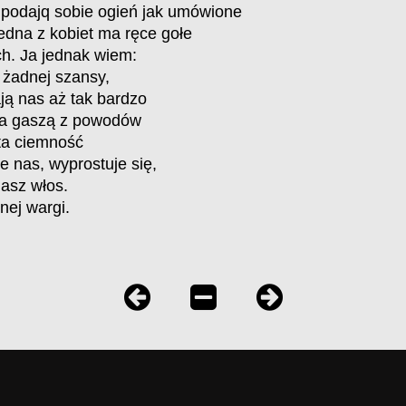
 podajq sobie ogień jak umówione
jedna z kobiet ma ręce gołe
h. Ja jednak wiem:
 żadnej szansy,
ją nas aż tak bardzo
tła gaszą z powodów
 ta ciemność
ie nas, wyprostuje się,
asz włos.
nej wargi.