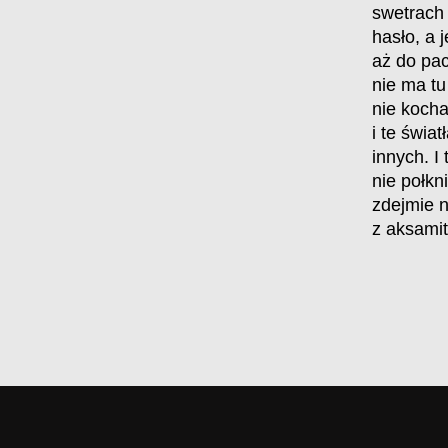
swetrach
hasło, a 
aż do pac
nie ma tu
nie kocha
i te świa
innych. I
nie połkn
zdejmie n
z aksamit