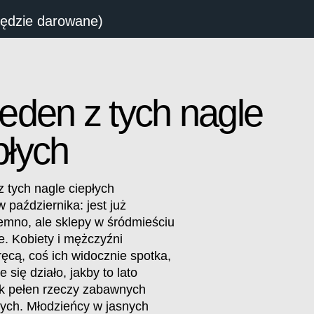
będzie darowane)
jeden z tych nagle
płych
z tych nagle ciepłych
 października: jest już
emno, ale sklepy w śródmieściu
e. Kobiety i mężczyźni
ręcą, coś ich widocznie spotka,
 się działo, jakby to lato
ok pełen rzeczy zabawnych
tych. Młodzieńcy w jasnych