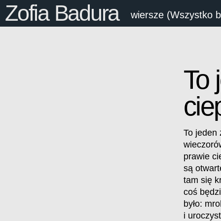
Zofia Badura
wiersze (Wszystko 
To 
cie
To jeden 
wieczorów
prawie ci
są otwart
tam się k
coś będzie
było: mr
i uroczys