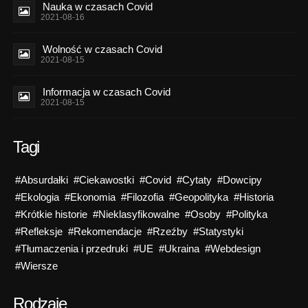
Nauka w czasach Covid
2021-08-16
Wolność w czasach Covid
2021-08-15
Informacja w czasach Covid
2021-08-15
Tagi
#Absurdałki
#Ciekawostki
#Covid
#Cytaty
#Dowcipy
#Ekologia
#Ekonomia
#Filozofia
#Geopolityka
#Historia
#Krótkie historie
#Nieklasyfikowalne
#Osoby
#Polityka
#Refleksje
#Rekomendacje
#Rzeźby
#Statystyki
#Tłumaczenia i przedruki
#UE
#Ukraina
#Webdesign
#Wiersze
Rodzaje