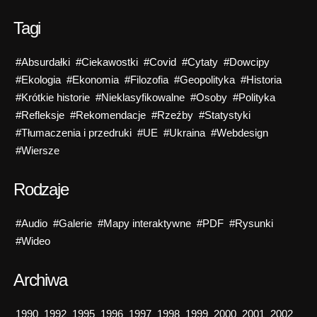
Tagi
#Absurdałki
#Ciekawostki
#Covid
#Cytaty
#Dowcipy
#Ekologia
#Ekonomia
#Filozofia
#Geopolityka
#Historia
#Krótkie historie
#Nieklasyfikowalne
#Osoby
#Polityka
#Refleksje
#Rekomendacje
#Rzeźby
#Statystyki
#Tłumaczenia i przedruki
#UE
#Ukraina
#Webdesign
#Wiersze
Rodzaje
#Audio
#Galerie
#Mapy interaktywne
#PDF
#Rysunki
#Wideo
Archiwa
1990
1992
1995
1996
1997
1998
1999
2000
2001
2002